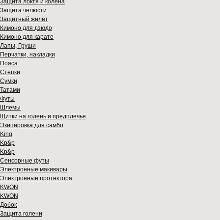
Защита локтя и колена
Защита челюсти
Защитный жилет
Кимоно для дзюдо
Кимоно для карате
Лапы, Груши
Перчатки, накладки
Пояса
Степки
Сумки
Татами
Футы
Шлемы
Щитки на голень и предплечье
Экипировка для самбо
King
Kp&p
Kp&p
Сенсорные футы
Электронные макивары
Электронные протектора
KWON
KWON
Добок
Защита голени