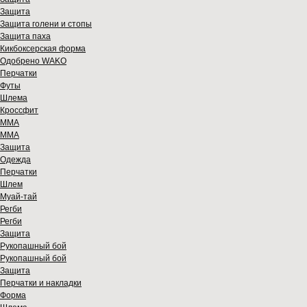
Защита
Защита голени и стопы
Защита паха
Кикбоксерская форма
Одобрено WAKO
Перчатки
Футы
Шлема
Кроссфит
ММА
ММА
Защита
Одежда
Перчатки
Шлем
Муай-тай
Регби
Регби
Защита
Рукопашный бой
Рукопашный бой
Защита
Перчатки и накладки
Форма