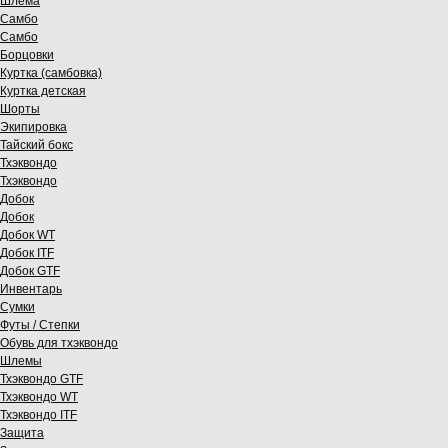
Шлема
Самбо
Самбо
Борцовки
Куртка (самбовка)
Куртка детская
Шорты
Экипировка
Тайский бокс
Тхэквондо
Тхэквондо
Добок
Добок
Добок WT
Добок ITF
Добок GTF
Инвентарь
Сумки
Футы / Степки
Обувь для тхэквондо
Шлемы
Тхэквондо GTF
Тхэквондо WT
Тхэквондо ITF
Защита