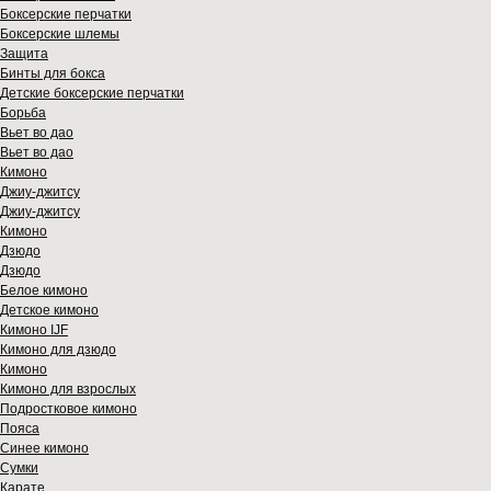
Боксерские перчатки
Боксерские шлемы
Защита
Бинты для бокса
Детские боксерские перчатки
Борьба
Вьет во дао
Вьет во дао
Кимоно
Джиу-джитсу
Джиу-джитсу
Кимоно
Дзюдо
Дзюдо
Белое кимоно
Детское кимоно
Кимоно IJF
Кимоно для дзюдо
Кимоно
Кимоно для взрослых
Подростковое кимоно
Пояса
Синее кимоно
Сумки
Карате