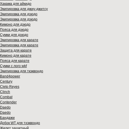
Хакама для айкидо
Экипировка для джиу-джитсу
Экипировка для дзюдо
Экипировка для дзюдо
Кимоно для дзюдо
Пояса для дзюдо
Сумки для дзюдо
Экипировка для карате
Экипировка для карате
Защита для карате
Кимоно для карате
Пояса для карате
Сумки с лого wkf
Экипировка для ткэквондо
Band4power
Century
Cleto Reyes
Clinch
Combat
Contender
Daedo
Daedo
Бандажи
Добок WT для тхэквондо
Жилет защитный