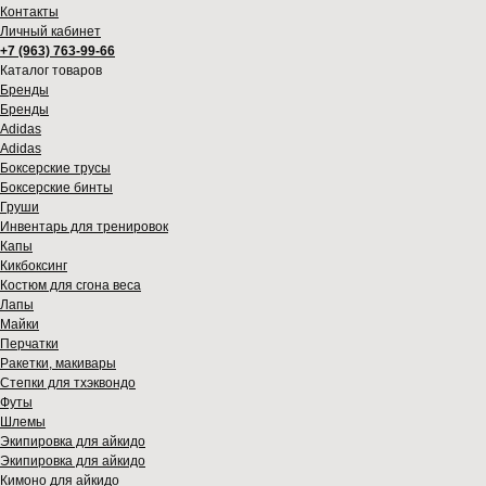
Контакты
Личный кабинет
+7 (963) 763-99-66
Каталог товаров
Бренды
Бренды
Adidas
Adidas
Боксерские трусы
Боксерские бинты
Груши
Инвентарь для тренировок
Капы
Кикбоксинг
Костюм для сгона веса
Лапы
Майки
Перчатки
Ракетки, макивары
Степки для тхэквондо
Футы
Шлемы
Экипировка для айкидо
Экипировка для айкидо
Кимоно для айкидо