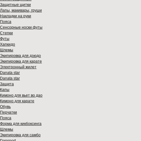
Защитные щитки
Лапы, макивары, груши
Накладки на руки
Пояса
Сенсорные носки футы
Степки
Футы
Хапкидо
Шлемы
Экипировка для дзюдо
Экипировка для карате
Электронный жилет
Danata star
Danata star
Защита
Капы
Кимоно для вьет во дао
Кимоно для карате
Обувь
Перчатки
Пояса
Форма для кикбоксинга
Шлемы
Экипировка для самбо
Dansport