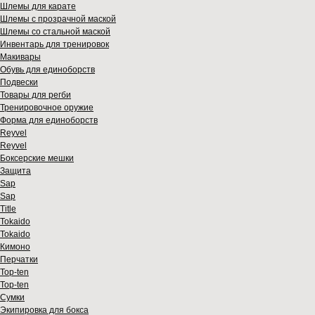
Шлемы для карате
Шлемы с прозрачной маской
Шлемы со стальной маской
Инвентарь для тренировок
Макивары
Обувь для единоборств
Подвески
Товары для регби
Тренировочное оружие
Форма для единоборств
Reyvel
Reyvel
Боксерские мешки
Защита
Sap
Sap
Title
Tokaido
Tokaido
Кимоно
Перчатки
Top-ten
Top-ten
Сумки
Экипировка для бокса