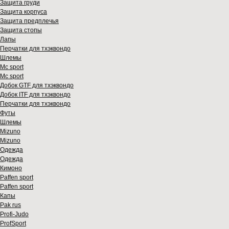
Защита груди
Защита корпуса
Защита предплечья
Защита стопы
Лапы
Перчатки для тхэквондо
Шлемы
Mс sport
Mс sport
Добок GTF для тхэквондо
Добок ITF для тхэквондо
Перчатки для тхэквондо
Футы
Шлемы
Mizuno
Mizuno
Одежда
Одежда
Кимоно
Paffen sport
Paffen sport
Капы
Pak rus
Profi-Judo
ProfSport