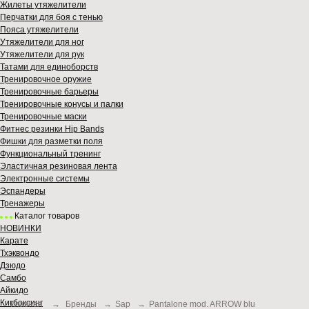
Жилеты утяжелители
Перчатки для боя с тенью
Пояса утяжелители
Утяжелители для ног
Утяжелители для рук
Татами для единоборств
Тренировочное оружие
Тренировочные барьеры
Тренировочные конусы и палки
Тренировочные маски
Фитнес резинки Hip Bands
Фишки для разметки поля
Функциональный тренинг
Эластичная резиновая лента
Электронные системы
Эспандеры
Тренажеры
Каталог товаров
НОВИНКИ
Карате
Тхэквондо
Дзюдо
Самбо
Айкидо
Кикбоксинг
Главная
→
Бренды
→
Sap
→
Pantalone mod. ARROW blu