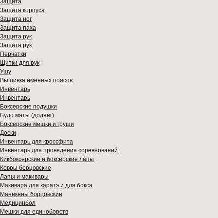
Защита
Защита корпуса
Защита ног
Защита паха
Защита рук
Защита рук
Перчатки
Щитки для рук
Ушу
Вышивка именных поясов
Инвентарь
Инвентарь
Боксерские подушки
Будо маты (додянг)
Боксерские мешки и груши
Доски
Инвентарь для кроссфита
Инвентарь для проведения соревнований
Кикбоксерские и боксерские лапы
Ковры борцовские
Лапы и макивары
Макивара для каратэ и для бокса
Манекены борцовские
Медицинбол
Мешки для единоборств