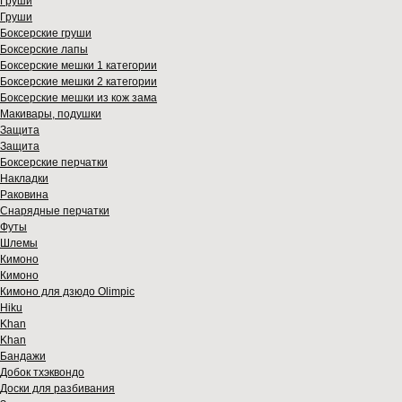
Груши
Груши
Боксерские груши
Боксерские лапы
Боксерские мешки 1 категории
Боксерские мешки 2 категории
Боксерские мешки из кож зама
Макивары, подушки
Защита
Защита
Боксерские перчатки
Накладки
Раковина
Снарядные перчатки
Футы
Шлемы
Кимоно
Кимоно
Кимоно для дзюдо Olimpic
Hiku
Khan
Khan
Бандажи
Добок тхэквондо
Доски для разбивания