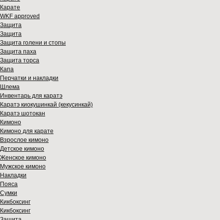
Карате
WKF approved
Защита
Защита
Защита голени и стопы
Защита паха
Защита торса
Капа
Перчатки и накладки
Шлема
Инвентарь для каратэ
Каратэ киокушинкай (кекусинкай)
Каратэ шотокан
Кимоно
Кимоно для карате
Взрослое кимоно
Детское кимоно
Женское кимоно
Мужское кимоно
Накладки
Пояса
Сумки
Кикбоксинг
Кикбоксинг
Защита