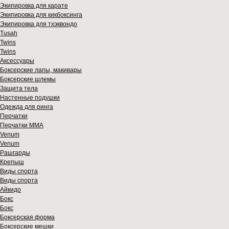
Экипировка для карате
Экипировка для кикбоксинга
Экипировка для тхэквондо
Tusah
Twins
Twins
Аксессуары
Боксерские лапы, макивары
Боксерские шлемы
Защита тела
Настенные подушки
Одежда для ринга
Перчатки
Перчатки MMA
Venum
Venum
Рашгарды
Крепыш
Виды спорта
Виды спорта
Айкидо
Бокс
Бокс
Боксерская форма
Боксерские мешки