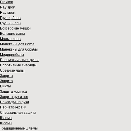
Proxima
Ray sport
Ray sport
Груши, Лапы
Груши, Лапы
Боксерские мешки
Большие лапы
Малые лапы
Манекены для бокса
Манекены для борьбы
Медицинболы
Пневматические груши
Спортивные снаряды
Средние лапы
Защита
Защита
Бинты
Защита корпуса
Защита рук и ног
Накладки на руки
Перчатки-крачи
Специальная защита
Шлемы
Шлемы
Традиционные шлемы