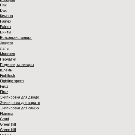
Dax
Dax
Кимоно
Fairtex
Fairtex
Бинты
Боксерские мешки
Защита
Лапы
Манекен
Перчатки
Подушки, макивары
Шлемы
Fighttech
Fighting sports
Firuz
Firuz
Экипировка для дзюдо
Экипировка для карате
Экипировка для самбо
Flamma
Grant
Green hill
Green hill