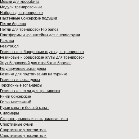
Мешки для кроссфита
Модули тренировочные
Наборы для тренировок
Настенные боксерские подушки
Петли береша
Петли для тренировок Hip bands
Платформы и кронштейны для пневмогруши
Ракетки
Реактобол
Резиновые и борцовские жгуты для тренировок
Резиновые и борцовские жгуты для тренировок
Жгут борцовский для отработки бросков
Регулируемые эспандеры
Резинка для подтягивания на турнике
Резиновые эспандеры
Торсионные эспандеры
Резиновые петли для тренировок
Ринги боксерские
Ролик массажный
Рукав-канат и боевой-канат
Силомеры
Скорость, выносливость, силовая тяга
Спортивные сумки
Спортивные утяжелители
Спортивные утяжелители