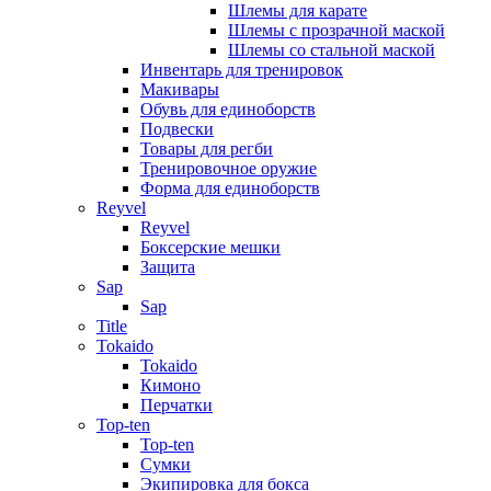
Шлемы для карате
Шлемы с прозрачной маской
Шлемы со стальной маской
Инвентарь для тренировок
Макивары
Обувь для единоборств
Подвески
Товары для регби
Тренировочное оружие
Форма для единоборств
Reyvel
Reyvel
Боксерские мешки
Защита
Sap
Sap
Title
Tokaido
Tokaido
Кимоно
Перчатки
Top-ten
Top-ten
Сумки
Экипировка для бокса