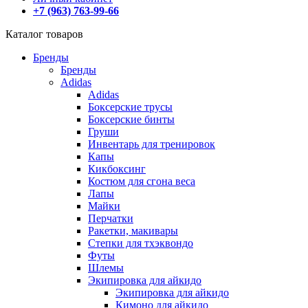
+7 (963) 763-99-66
Каталог товаров
Бренды
Бренды
Adidas
Adidas
Боксерские трусы
Боксерские бинты
Груши
Инвентарь для тренировок
Капы
Кикбоксинг
Костюм для сгона веса
Лапы
Майки
Перчатки
Ракетки, макивары
Степки для тхэквондо
Футы
Шлемы
Экипировка для айкидо
Экипировка для айкидо
Кимоно для айкидо