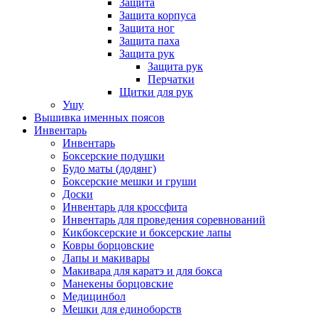
Защита
Защита корпуса
Защита ног
Защита паха
Защита рук
Защита рук
Перчатки
Щитки для рук
Ушу
Вышивка именных поясов
Инвентарь
Инвентарь
Боксерские подушки
Будо маты (додянг)
Боксерские мешки и груши
Доски
Инвентарь для кроссфита
Инвентарь для проведения соревнований
Кикбоксерские и боксерские лапы
Ковры борцовские
Лапы и макивары
Макивара для каратэ и для бокса
Манекены борцовские
Медицинбол
Мешки для единоборств