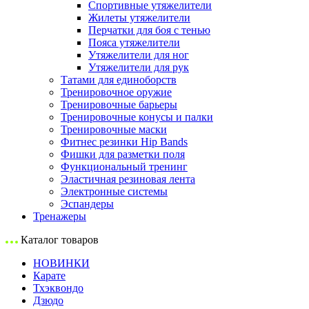
Спортивные утяжелители
Жилеты утяжелители
Перчатки для боя с тенью
Пояса утяжелители
Утяжелители для ног
Утяжелители для рук
Татами для единоборств
Тренировочное оружие
Тренировочные барьеры
Тренировочные конусы и палки
Тренировочные маски
Фитнес резинки Hip Bands
Фишки для разметки поля
Функциональный тренинг
Эластичная резиновая лента
Электронные системы
Эспандеры
Тренажеры
Каталог товаров
НОВИНКИ
Карате
Тхэквондо
Дзюдо