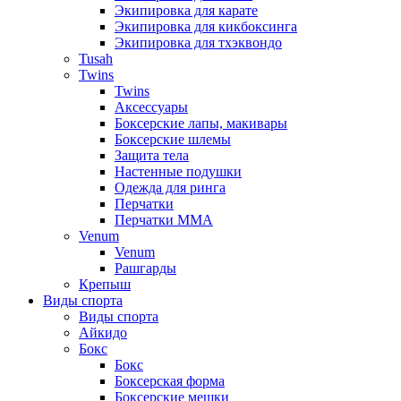
Экипировка для карате
Экипировка для кикбоксинга
Экипировка для тхэквондо
Tusah
Twins
Twins
Аксессуары
Боксерские лапы, макивары
Боксерские шлемы
Защита тела
Настенные подушки
Одежда для ринга
Перчатки
Перчатки MMA
Venum
Venum
Рашгарды
Крепыш
Виды спорта
Виды спорта
Айкидо
Бокс
Бокс
Боксерская форма
Боксерские мешки