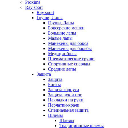
Proxima
Ray sport
Ray sport
Груши, Лапы
Груши, Лапы
Боксерские мешки
Большие лапы
Малые лапы
Манекены для бокса
Манекены для борьбы
Медицинболы
Пневматические груши
Спортивные снаряды
Средние лапы
Защита
Защита
Бинты
Защита корпуса
Защита рук и ног
Накладки на руки
Перчатки-крачи
Специальная защита
Шлемы
Шлемы
Традиционные шлемы