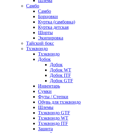
Шлема
Самбо
Самбо
Борцовки
Куртка (самбовка)
Куртка детская
Шорты
Экипировка
Тайский бокс
Тхэквондо
Тхэквондо
Добок
Добок
Добок WT
Добок ITF
Добок GTF
Инвентарь
Сумки
Футы / Степки
Обувь для тхэквондо
Шлемы
Тхэквондо GTF
Тхэквондо WT
Тхэквондо ITF
Защита