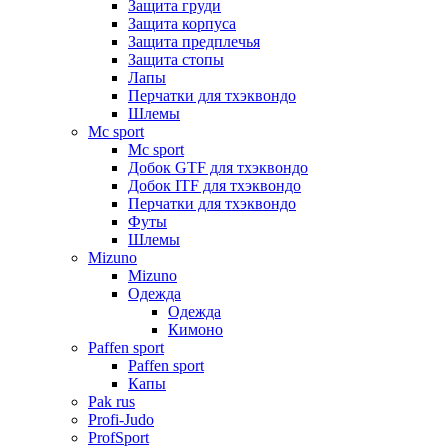
Защита груди
Защита корпуса
Защита предплечья
Защита стопы
Лапы
Перчатки для тхэквондо
Шлемы
Mс sport
Mс sport
Добок GTF для тхэквондо
Добок ITF для тхэквондо
Перчатки для тхэквондо
Футы
Шлемы
Mizuno
Mizuno
Одежда
Одежда
Кимоно
Paffen sport
Paffen sport
Капы
Pak rus
Profi-Judo
ProfSport