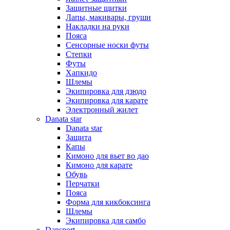
Защитные щитки
Лапы, макивары, груши
Накладки на руки
Пояса
Сенсорные носки футы
Степки
Футы
Хапкидо
Шлемы
Экипировка для дзюдо
Экипировка для карате
Электронный жилет
Danata star
Danata star
Защита
Капы
Кимоно для вьет во дао
Кимоно для карате
Обувь
Перчатки
Пояса
Форма для кикбоксинга
Шлемы
Экипировка для самбо
Dansport