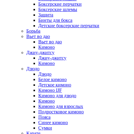
Боксерские перчатки
Боксерские шлемы
Защита
Бинты для бокса
Детские боксерские перчатки
Борьба
Вьет во дао
Вьет во дао
Кимоно
Джиу-джитсу
Джиу-джитсу
Кимоно
Дзюдо
Дзюдо
Белое кимоно
Детское кимоно
Кимоно IJF
Кимоно для дзюдо
Кимоно
Кимоно для взрослых
Подростковое кимоно
Пояса
Синее кимоно
Сумки
Карате