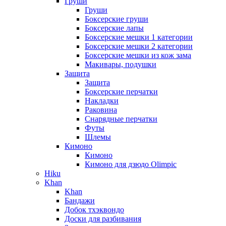
Груши
Груши
Боксерские груши
Боксерские лапы
Боксерские мешки 1 категории
Боксерские мешки 2 категории
Боксерские мешки из кож зама
Макивары, подушки
Защита
Защита
Боксерские перчатки
Накладки
Раковина
Снарядные перчатки
Футы
Шлемы
Кимоно
Кимоно
Кимоно для дзюдо Olimpic
Hiku
Khan
Khan
Бандажи
Добок тхэквондо
Доски для разбивания