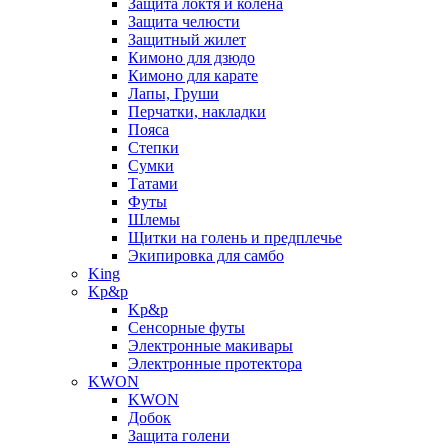
Защита локтя и колена
Защита челюсти
Защитный жилет
Кимоно для дзюдо
Кимоно для карате
Лапы, Груши
Перчатки, накладки
Пояса
Степки
Сумки
Татами
Футы
Шлемы
Щитки на голень и предплечье
Экипировка для самбо
King
Kp&p
Kp&p
Сенсорные футы
Электронные макивары
Электронные протектора
KWON
KWON
Добок
Защита голени