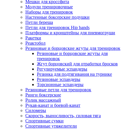
Мешки для кроссфита
Модули тренировочные
Наборы для тренировок
Настенные боксерские подушки
Петли береша
Петли для тренировок Hip bands
Платформы и кронштейны для пневмогруши
Ракетки
Реактобол
Резиновые и борцовские жгуты для тренировок
Резиновые и борцовские жгуты для
тренировок
Жгут борцовский для отработки бросков
Регулируемые эспандеры
Резинка для подтягивания на турнике
Резиновые эспандеры
Торсионные эспандеры
Резиновые петли для тренировок
Ринги боксерские
Ролик массажный
Рукав-канат и боевой-канат
Силомеры
Скорость, выносливость, силовая тяга
Спортивные сумки
Спортивные утяжелители