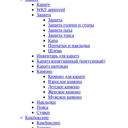
Карате
WKF approved
Защита
Защита
Защита голени и стопы
Защита паха
Защита торса
Капа
Перчатки и накладки
Шлема
Инвентарь для каратэ
Каратэ киокушинкай (кекусинкай)
Каратэ шотокан
Кимоно
Кимоно для карате
Взрослое кимоно
Детское кимоно
Женское кимоно
Мужское кимоно
Накладки
Пояса
Сумки
Кикбоксинг
Кикбоксинг
Защита