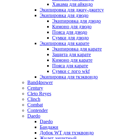
Хакама для айкидо
Экипировка для джиу-джитсу
Экипировка для дзюдо
Экипировка для дзюдо
Кимоно для дзюдо
Пояса для дзюдо
Сумки для дзюдо
Экипировка для карате
Экипировка для карате
Защита для карате
Кимоно для карате
Пояса для карате
Сумки с лого wkf
Экипировка для ткэквондо
Band4power
Century
Cleto Reyes
Clinch
Combat
Contender
Daedo
Daedo
Бандажи
Добок WT для тхэквондо
Жилет защитный