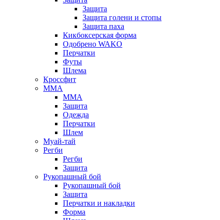
Защита
Защита голени и стопы
Защита паха
Кикбоксерская форма
Одобрено WAKO
Перчатки
Футы
Шлема
Кроссфит
ММА
ММА
Защита
Одежда
Перчатки
Шлем
Муай-тай
Регби
Регби
Защита
Рукопашный бой
Рукопашный бой
Защита
Перчатки и накладки
Форма