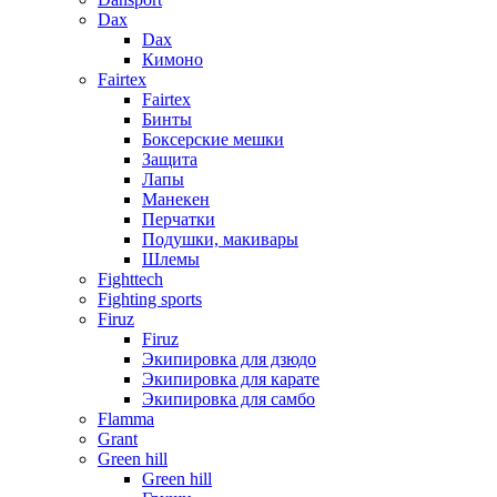
Dax
Dax
Кимоно
Fairtex
Fairtex
Бинты
Боксерские мешки
Защита
Лапы
Манекен
Перчатки
Подушки, макивары
Шлемы
Fighttech
Fighting sports
Firuz
Firuz
Экипировка для дзюдо
Экипировка для карате
Экипировка для самбо
Flamma
Grant
Green hill
Green hill