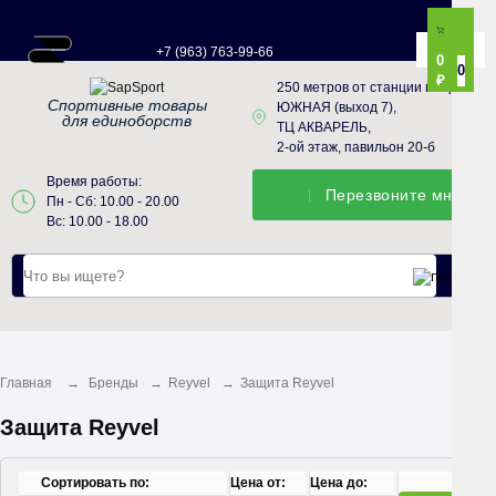
+7 (963) 763-99-66
0
0
₽
250 метров от станции метро
Спортивные товары
ЮЖНАЯ (выход 7),
для единоборств
ТЦ АКВАРЕЛЬ,
2-ой этаж, павильон 20-б
Время работы:
Перезвонитe мне
Пн - Сб: 10.00 - 20.00
Вс: 10.00 - 18.00
Главная
→
Бренды
→
Reyvel
→
Защита Reyvel
Защита Reyvel
Сортировать по:
Цена от:
Цена до: