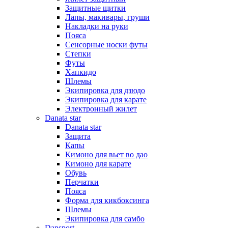
Защитные щитки
Лапы, макивары, груши
Накладки на руки
Пояса
Сенсорные носки футы
Степки
Футы
Хапкидо
Шлемы
Экипировка для дзюдо
Экипировка для карате
Электронный жилет
Danata star
Danata star
Защита
Капы
Кимоно для вьет во дао
Кимоно для карате
Обувь
Перчатки
Пояса
Форма для кикбоксинга
Шлемы
Экипировка для самбо
Dansport