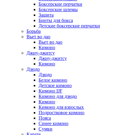
Боксерские перчатки
Боксерские шлемы
Защита
Бинты для бокса
Детские боксерские перчатки
Борьба
Вьет во дао
Вьет во дао
Кимоно
Джиу-джитсу
Джиу-джитсу
Кимоно
Дзюдо
Дзюдо
Белое кимоно
Детское кимоно
Кимоно IJF
Кимоно для дзюдо
Кимоно
Кимоно для взрослых
Подростковое кимоно
Пояса
Синее кимоно
Сумки
Карате