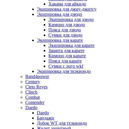
Хакама для айкидо
Экипировка для джиу-джитсу
Экипировка для дзюдо
Экипировка для дзюдо
Кимоно для дзюдо
Пояса для дзюдо
Сумки для дзюдо
Экипировка для карате
Экипировка для карате
Защита для карате
Кимоно для карате
Пояса для карате
Сумки с лого wkf
Экипировка для ткэквондо
Band4power
Century
Cleto Reyes
Clinch
Combat
Contender
Daedo
Daedo
Бандажи
Добок WT для тхэквондо
Жилет защитный