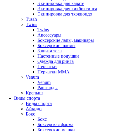
Экипировка для карате
Экипировка для кикбоксинга
Экипировка для тхэквондо
Tusah
Twins
Twins
Аксессуары
Боксерские лапы, макивары
Боксерские шлемы
Защита тела
Настенные подушки
Одежда для ринга
Перчатки
Перчатки MMA
Venum
Venum
Рашгарды
Крепыш
Виды спорта
Виды спорта
Айкидо
Бокс
Бокс
Боксерская форма
Боксерские мешки