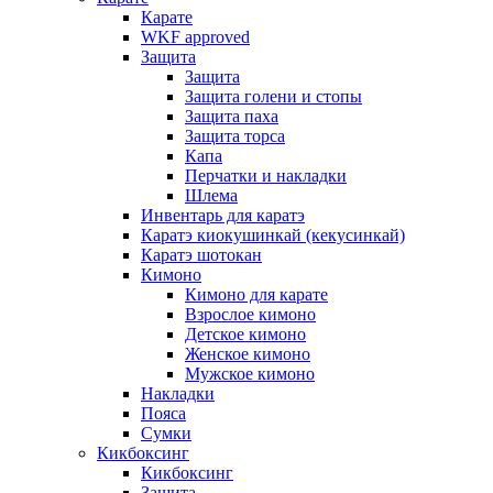
Карате
WKF approved
Защита
Защита
Защита голени и стопы
Защита паха
Защита торса
Капа
Перчатки и накладки
Шлема
Инвентарь для каратэ
Каратэ киокушинкай (кекусинкай)
Каратэ шотокан
Кимоно
Кимоно для карате
Взрослое кимоно
Детское кимоно
Женское кимоно
Мужское кимоно
Накладки
Пояса
Сумки
Кикбоксинг
Кикбоксинг
Защита