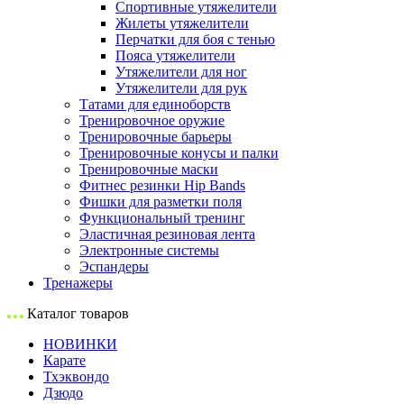
Спортивные утяжелители
Жилеты утяжелители
Перчатки для боя с тенью
Пояса утяжелители
Утяжелители для ног
Утяжелители для рук
Татами для единоборств
Тренировочное оружие
Тренировочные барьеры
Тренировочные конусы и палки
Тренировочные маски
Фитнес резинки Hip Bands
Фишки для разметки поля
Функциональный тренинг
Эластичная резиновая лента
Электронные системы
Эспандеры
Тренажеры
Каталог товаров
НОВИНКИ
Карате
Тхэквондо
Дзюдо