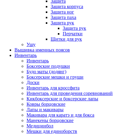
Защита
Защита корпуса
Защита ног
Защита паха
Защита рук
Защита рук
Перчатки
Щитки для рук
Ушу
Вышивка именных поясов
Инвентарь
Инвентарь
Боксерские подушки
Будо маты (додянг)
Боксерские мешки и груши
Доски
Инвентарь для кроссфита
Инвентарь для проведения соревнований
Кикбоксерские и боксерские лапы
Ковры борцовские
Лапы и макивары
Макивара для каратэ и для бокса
Манекены борцовские
Медицинбол
Мешки для единоборств