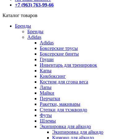
+7 (963) 763-99-66
Каталог товаров
Бренды
Бренды
Adidas
Adidas
Боксерские трусы
Боксерские бинты
Груши
Инвентарь для тренировок
Капы
Кикбоксинг
Костюм для сгона веса
Лапы
Майки
Перчатки
Ракетки, макивары
Степки для тхэквондо
Футы
Шлемы
Экипировка для айкидо
Экипировка для айкидо
Кимоно для айкидо