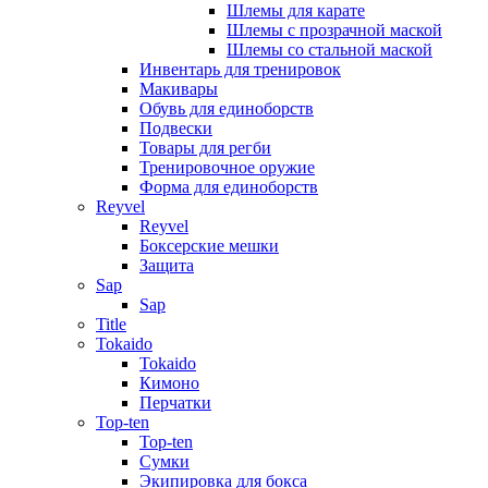
Шлемы для карате
Шлемы с прозрачной маской
Шлемы со стальной маской
Инвентарь для тренировок
Макивары
Обувь для единоборств
Подвески
Товары для регби
Тренировочное оружие
Форма для единоборств
Reyvel
Reyvel
Боксерские мешки
Защита
Sap
Sap
Title
Tokaido
Tokaido
Кимоно
Перчатки
Top-ten
Top-ten
Сумки
Экипировка для бокса