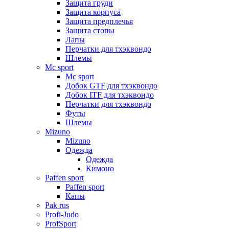
Защита груди
Защита корпуса
Защита предплечья
Защита стопы
Лапы
Перчатки для тхэквондо
Шлемы
Mс sport
Mс sport
Добок GTF для тхэквондо
Добок ITF для тхэквондо
Перчатки для тхэквондо
Футы
Шлемы
Mizuno
Mizuno
Одежда
Одежда
Кимоно
Paffen sport
Paffen sport
Капы
Pak rus
Profi-Judo
ProfSport