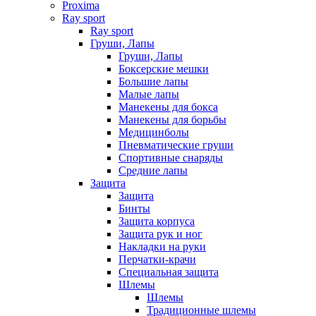
Proxima
Ray sport
Ray sport
Груши, Лапы
Груши, Лапы
Боксерские мешки
Большие лапы
Малые лапы
Манекены для бокса
Манекены для борьбы
Медицинболы
Пневматические груши
Спортивные снаряды
Средние лапы
Защита
Защита
Бинты
Защита корпуса
Защита рук и ног
Накладки на руки
Перчатки-крачи
Специальная защита
Шлемы
Шлемы
Традиционные шлемы