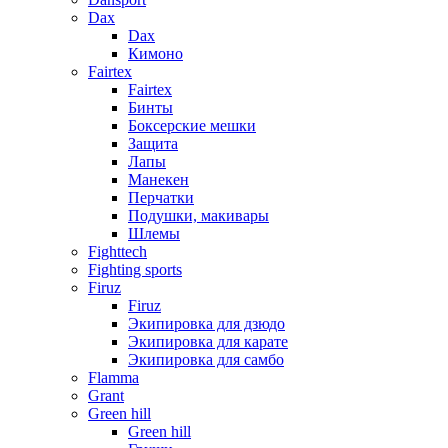
Dax
Dax
Кимоно
Fairtex
Fairtex
Бинты
Боксерские мешки
Защита
Лапы
Манекен
Перчатки
Подушки, макивары
Шлемы
Fighttech
Fighting sports
Firuz
Firuz
Экипировка для дзюдо
Экипировка для карате
Экипировка для самбо
Flamma
Grant
Green hill
Green hill