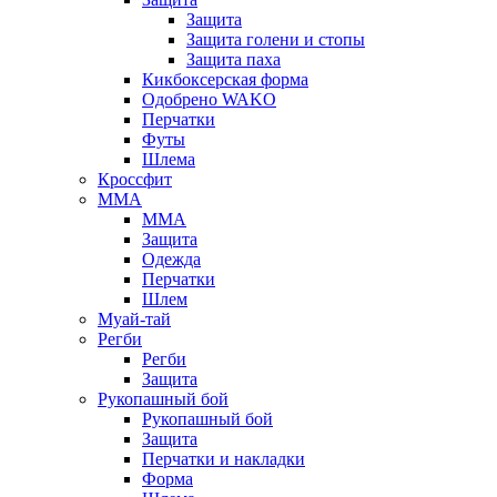
Защита
Защита голени и стопы
Защита паха
Кикбоксерская форма
Одобрено WAKO
Перчатки
Футы
Шлема
Кроссфит
ММА
ММА
Защита
Одежда
Перчатки
Шлем
Муай-тай
Регби
Регби
Защита
Рукопашный бой
Рукопашный бой
Защита
Перчатки и накладки
Форма