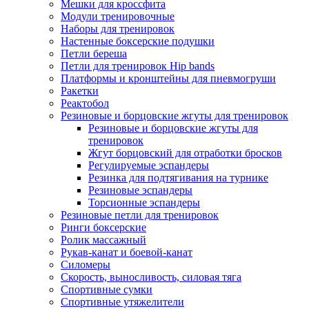
Мешки для кроссфита
Модули тренировочные
Наборы для тренировок
Настенные боксерские подушки
Петли береша
Петли для тренировок Hip bands
Платформы и кронштейны для пневмогруши
Ракетки
Реактобол
Резиновые и борцовские жгуты для тренировок
Резиновые и борцовские жгуты для
тренировок
Жгут борцовский для отработки бросков
Регулируемые эспандеры
Резинка для подтягивания на турнике
Резиновые эспандеры
Торсионные эспандеры
Резиновые петли для тренировок
Ринги боксерские
Ролик массажный
Рукав-канат и боевой-канат
Силомеры
Скорость, выносливость, силовая тяга
Спортивные сумки
Спортивные утяжелители