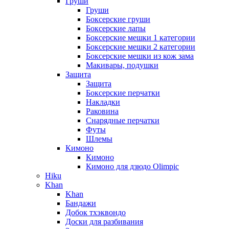
Груши
Груши
Боксерские груши
Боксерские лапы
Боксерские мешки 1 категории
Боксерские мешки 2 категории
Боксерские мешки из кож зама
Макивары, подушки
Защита
Защита
Боксерские перчатки
Накладки
Раковина
Снарядные перчатки
Футы
Шлемы
Кимоно
Кимоно
Кимоно для дзюдо Olimpic
Hiku
Khan
Khan
Бандажи
Добок тхэквондо
Доски для разбивания