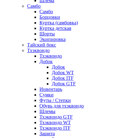
Шлема
Самбо
Самбо
Борцовки
Куртка (самбовка)
Куртка детская
Шорты
Экипировка
Тайский бокс
Тхэквондо
Тхэквондо
Добок
Добок
Добок WT
Добок ITF
Добок GTF
Инвентарь
Сумки
Футы / Степки
Обувь для тхэквондо
Шлемы
Тхэквондо GTF
Тхэквондо WT
Тхэквондо ITF
Защита