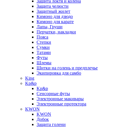
Защита локтя и колена
Защита челюсти
Защитный жилет
Кимоно для дзюдо
Кимоно для карате
Лапы, Груши
Перчатки, накладки
Пояса
Степки
Сумки
Татами
Футы
Шлемы
Щитки на голень и предплечье
Экипировка для самбо
King
Kp&p
Kp&p
Сенсорные футы
Электронные макивары
Электронные протектора
KWON
KWON
Добок
Защита голени