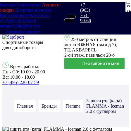
Главная
О компании
Акции и
+7
скидки
Доставка и оплата
(963)
0 
Нас выбирают
Контакты
763-
0
+7 (963) 763-99-66
99-66
mcsport.info@mail.ru
Личный кабинет
250 метров от станции
Спортивные товары
метро ЮЖНАЯ (выход 7),
для единоборств
ТЦ АКВАРЕЛЬ,
2-ой этаж, павильон 20-б
Перезвонитe мне
Время работы:
Пн - Сб: 10.00 - 20.00
Вс: 10.00 - 18.00
+7 (495) 220-07-59
Защита рта (капа)
Главная
Бренды
Flamma
FLAMMA - Iceman
2.0 с футляром