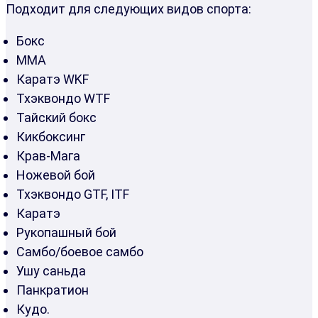
Подходит для следующих видов спорта:
Бокс
ММА
Каратэ WKF
Тхэквондо WTF
Тайский бокс
Кикбоксинг
Крав-Мага
Ножевой бой
Тхэквондо GTF, ITF
Каратэ
Рукопашный бой
Самбо/боевое самбо
Ушу саньда
Панкратион
Кудо.