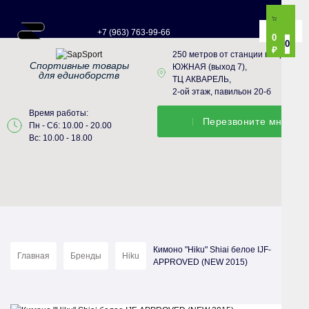
+7 (963) 763-99-66
0
0
₽
250 метров от станции метро
Спортивные товары
ЮЖНАЯ (выход 7),
для единоборств
ТЦ АКВАРЕЛЬ,
2-ой этаж, павильон 20-б
Время работы:
Перезвонитe мне
Пн - Сб: 10.00 - 20.00
Вс: 10.00 - 18.00
Кимоно "Hiku" Shiai белое IJF-
Главная
Бренды
Hiku
APPROVED (NEW 2015)