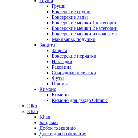
Груши
Груши
Боксерские груши
Боксерские лапы
Боксерские мешки 1 категории
Боксерские мешки 2 категории
Боксерские мешки из кож зама
Макивары, подушки
Защита
Защита
Боксерские перчатки
Накладки
Раковина
Снарядные перчатки
Футы
Шлемы
Кимоно
Кимоно
Кимоно для дзюдо Olimpic
Hiku
Khan
Khan
Бандажи
Добок тхэквондо
Доски для разбивания