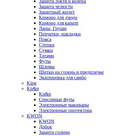
Защита локтя и колена
Защита челюсти
Защитный жилет
Кимоно для дзюдо
Кимоно для карате
Лапы, Груши
Перчатки, накладки
Пояса
Степки
Сумки
Татами
Футы
Шлемы
Щитки на голень и предплечье
Экипировка для самбо
King
Kp&p
Kp&p
Сенсорные футы
Электронные макивары
Электронные протектора
KWON
KWON
Добок
Защита голени