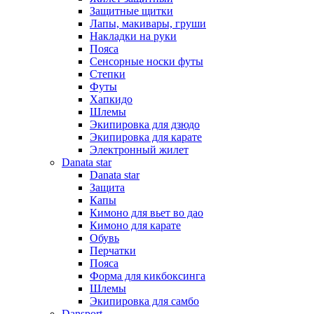
Защитные щитки
Лапы, макивары, груши
Накладки на руки
Пояса
Сенсорные носки футы
Степки
Футы
Хапкидо
Шлемы
Экипировка для дзюдо
Экипировка для карате
Электронный жилет
Danata star
Danata star
Защита
Капы
Кимоно для вьет во дао
Кимоно для карате
Обувь
Перчатки
Пояса
Форма для кикбоксинга
Шлемы
Экипировка для самбо
Dansport