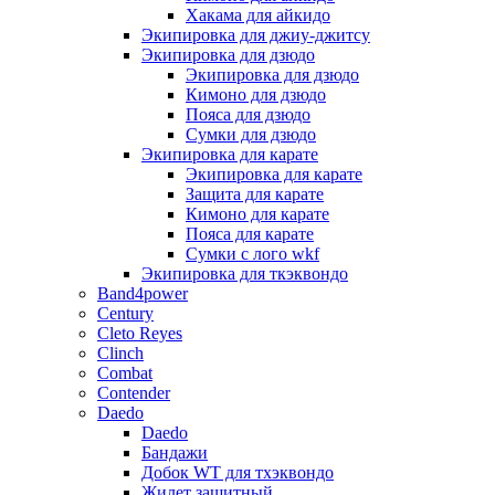
Хакама для айкидо
Экипировка для джиу-джитсу
Экипировка для дзюдо
Экипировка для дзюдо
Кимоно для дзюдо
Пояса для дзюдо
Сумки для дзюдо
Экипировка для карате
Экипировка для карате
Защита для карате
Кимоно для карате
Пояса для карате
Сумки с лого wkf
Экипировка для ткэквондо
Band4power
Century
Cleto Reyes
Clinch
Combat
Contender
Daedo
Daedo
Бандажи
Добок WT для тхэквондо
Жилет защитный