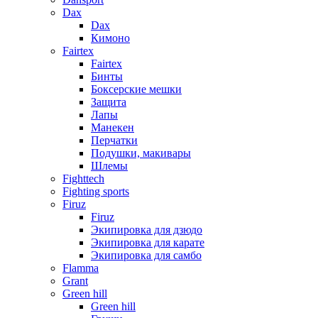
Dax
Dax
Кимоно
Fairtex
Fairtex
Бинты
Боксерские мешки
Защита
Лапы
Манекен
Перчатки
Подушки, макивары
Шлемы
Fighttech
Fighting sports
Firuz
Firuz
Экипировка для дзюдо
Экипировка для карате
Экипировка для самбо
Flamma
Grant
Green hill
Green hill