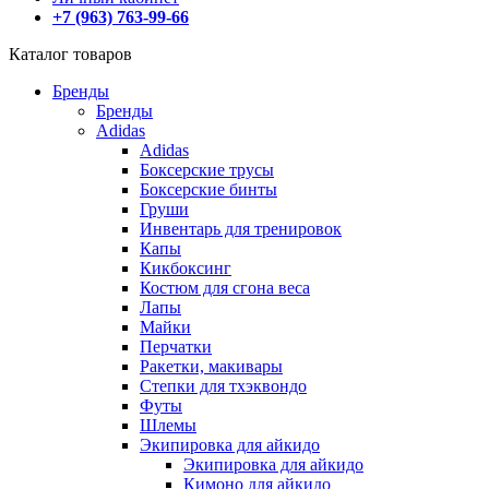
+7 (963) 763-99-66
Каталог товаров
Бренды
Бренды
Adidas
Adidas
Боксерские трусы
Боксерские бинты
Груши
Инвентарь для тренировок
Капы
Кикбоксинг
Костюм для сгона веса
Лапы
Майки
Перчатки
Ракетки, макивары
Степки для тхэквондо
Футы
Шлемы
Экипировка для айкидо
Экипировка для айкидо
Кимоно для айкидо