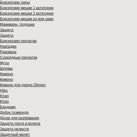
Боксерские лапы
Боксерские мешки 1 категории
Боксерские мешки 2 категории
Боксерские мешки из кож зама
Макивары, подушки
Защита
Защита
Боксерские перчатки
Накладки
Раковина
Снарядные перчатки
Футы
Шлемы
Кимоно
Кимоно
Кимоно для дзюдо Olimpic
Hiku
Khan
Khan
Бандажи
Добок тхэквондо
Доски для разбивания
Защита локтя и колена
Защита челюсти
Защитный жилет