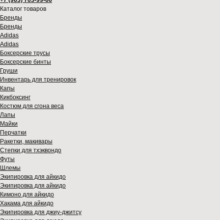
+7 (963) 763-99-66
Каталог товаров
Бренды
Бренды
Adidas
Adidas
Боксерские трусы
Боксерские бинты
Груши
Инвентарь для тренировок
Капы
Кикбоксинг
Костюм для сгона веса
Лапы
Майки
Перчатки
Ракетки, макивары
Степки для тхэквондо
Футы
Шлемы
Экипировка для айкидо
Экипировка для айкидо
Кимоно для айкидо
Хакама для айкидо
Экипировка для джиу-джитсу