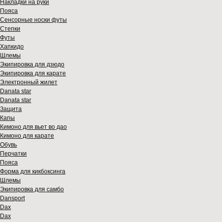
Накладки на руки
Пояса
Сенсорные носки футы
Степки
Футы
Хапкидо
Шлемы
Экипировка для дзюдо
Экипировка для карате
Электронный жилет
Danata star
Danata star
Защита
Капы
Кимоно для вьет во дао
Кимоно для карате
Обувь
Перчатки
Пояса
Форма для кикбоксинга
Шлемы
Экипировка для самбо
Dansport
Dax
Dax