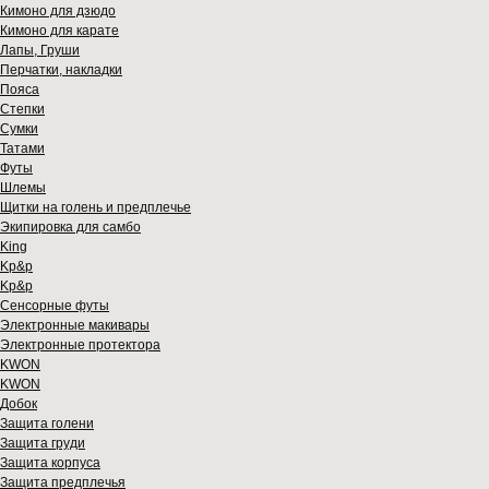
Кимоно для дзюдо
Кимоно для карате
Лапы, Груши
Перчатки, накладки
Пояса
Степки
Сумки
Татами
Футы
Шлемы
Щитки на голень и предплечье
Экипировка для самбо
King
Kp&p
Kp&p
Сенсорные футы
Электронные макивары
Электронные протектора
KWON
KWON
Добок
Защита голени
Защита груди
Защита корпуса
Защита предплечья