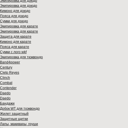
Экипировка для дзюдо
Экипировка для дзюдо
Кимоно для дзюдо
Пояса для дзюдо
Сумки для дзюдо
Экипировка для карате
Экипировка для карате
Защита для карате
Кимоно для карате
Пояса для карате
Сумки с лого wkf
Экипировка для ткэквондо
Band4power
Century
Cleto Reyes
Clinch
Combat
Contender
Daedo
Daedo
Бандажи
Добок WT для тхэквондо
Жилет защитный
Защитные щитки
Лапы, макивары, груши