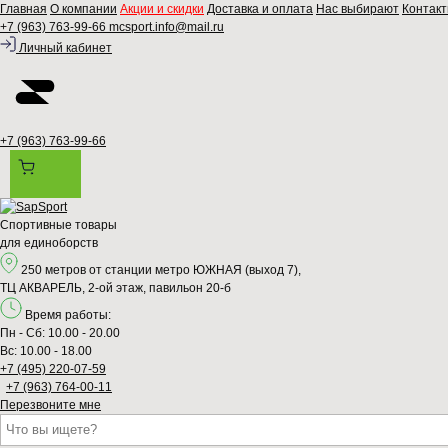
Главная
О компании
Акции и скидки
Доставка и оплата
Нас выбирают
Контак
+7 (963) 763-99-66
mcsport.info@mail.ru
Личный кабинет
+7 (963) 763-99-66
Спортивные товары
для единоборств
250 метров от станции метро ЮЖНАЯ (выход 7),
ТЦ АКВАРЕЛЬ, 2-ой этаж, павильон 20-б
Время работы:
Пн - Сб: 10.00 - 20.00
Вс: 10.00 - 18.00
+7 (495) 220-07-59
+7 (963) 764-00-11
Перезвонитe мне