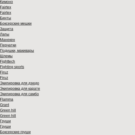
Кимоно
Fairtex
Fairtex
Бинты
Боксерские мешки
Защита
Лапы
Манекен
Перчатки
Подушки, макивары
Шлемы
Fighttech
Fighting sports
Firuz
Firuz
Экипировка для дзюдо
Экипировка для карате
Экипировка для самбо
Flamma
Grant
Green hill
Green hill
Груши
Груши
Боксерские груши