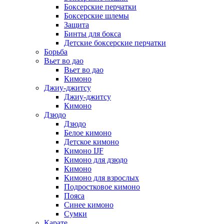
Боксерские перчатки
Боксерские шлемы
Защита
Бинты для бокса
Детские боксерские перчатки
Борьба
Вьет во дао
Вьет во дао
Кимоно
Джиу-джитсу
Джиу-джитсу
Кимоно
Дзюдо
Дзюдо
Белое кимоно
Детское кимоно
Кимоно IJF
Кимоно для дзюдо
Кимоно
Кимоно для взрослых
Подростковое кимоно
Пояса
Синее кимоно
Сумки
Карате