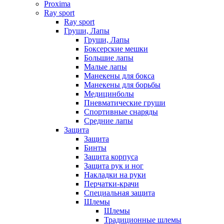
Proxima
Ray sport
Ray sport
Груши, Лапы
Груши, Лапы
Боксерские мешки
Большие лапы
Малые лапы
Манекены для бокса
Манекены для борьбы
Медицинболы
Пневматические груши
Спортивные снаряды
Средние лапы
Защита
Защита
Бинты
Защита корпуса
Защита рук и ног
Накладки на руки
Перчатки-крачи
Специальная защита
Шлемы
Шлемы
Традиционные шлемы