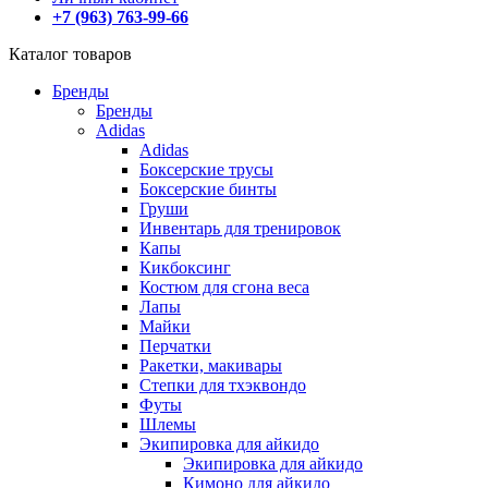
+7 (963) 763-99-66
Каталог товаров
Бренды
Бренды
Adidas
Adidas
Боксерские трусы
Боксерские бинты
Груши
Инвентарь для тренировок
Капы
Кикбоксинг
Костюм для сгона веса
Лапы
Майки
Перчатки
Ракетки, макивары
Степки для тхэквондо
Футы
Шлемы
Экипировка для айкидо
Экипировка для айкидо
Кимоно для айкидо