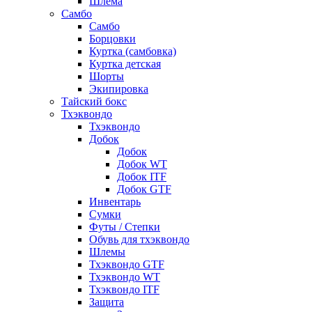
Шлема
Самбо
Самбо
Борцовки
Куртка (самбовка)
Куртка детская
Шорты
Экипировка
Тайский бокс
Тхэквондо
Тхэквондо
Добок
Добок
Добок WT
Добок ITF
Добок GTF
Инвентарь
Сумки
Футы / Степки
Обувь для тхэквондо
Шлемы
Тхэквондо GTF
Тхэквондо WT
Тхэквондо ITF
Защита