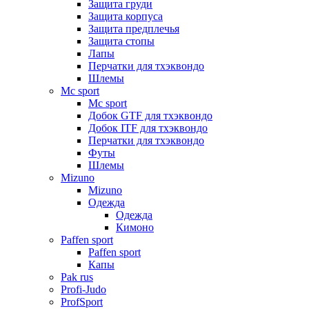
Защита груди
Защита корпуса
Защита предплечья
Защита стопы
Лапы
Перчатки для тхэквондо
Шлемы
Mс sport
Mс sport
Добок GTF для тхэквондо
Добок ITF для тхэквондо
Перчатки для тхэквондо
Футы
Шлемы
Mizuno
Mizuno
Одежда
Одежда
Кимоно
Paffen sport
Paffen sport
Капы
Pak rus
Profi-Judo
ProfSport