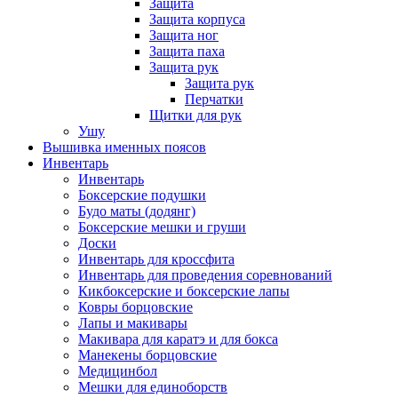
Защита
Защита корпуса
Защита ног
Защита паха
Защита рук
Защита рук
Перчатки
Щитки для рук
Ушу
Вышивка именных поясов
Инвентарь
Инвентарь
Боксерские подушки
Будо маты (додянг)
Боксерские мешки и груши
Доски
Инвентарь для кроссфита
Инвентарь для проведения соревнований
Кикбоксерские и боксерские лапы
Ковры борцовские
Лапы и макивары
Макивара для каратэ и для бокса
Манекены борцовские
Медицинбол
Мешки для единоборств