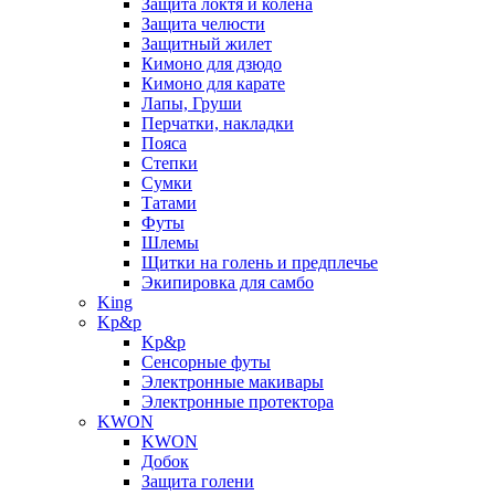
Защита локтя и колена
Защита челюсти
Защитный жилет
Кимоно для дзюдо
Кимоно для карате
Лапы, Груши
Перчатки, накладки
Пояса
Степки
Сумки
Татами
Футы
Шлемы
Щитки на голень и предплечье
Экипировка для самбо
King
Kp&p
Kp&p
Сенсорные футы
Электронные макивары
Электронные протектора
KWON
KWON
Добок
Защита голени