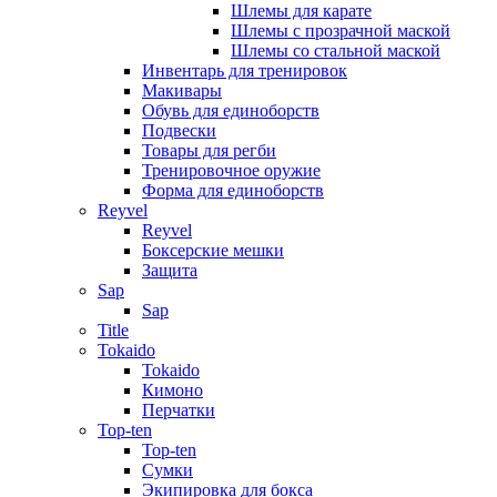
Шлемы для карате
Шлемы с прозрачной маской
Шлемы со стальной маской
Инвентарь для тренировок
Макивары
Обувь для единоборств
Подвески
Товары для регби
Тренировочное оружие
Форма для единоборств
Reyvel
Reyvel
Боксерские мешки
Защита
Sap
Sap
Title
Tokaido
Tokaido
Кимоно
Перчатки
Top-ten
Top-ten
Сумки
Экипировка для бокса