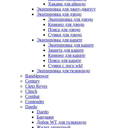
Хакама для айкидо
Экипировка для джиу-джитсу
Экипировка для дзюдо
Экипировка для дзюдо
Кимоно для дзюдо
Пояса для дзюдо
Сумки для дзюдо
Экипировка для карате
Экипировка для карате
Защита для карате
Кимоно для карате
Пояса для карате
Сумки с лого wkf
Экипировка для ткэквондо
Band4power
Century
Cleto Reyes
Clinch
Combat
Contender
Daedo
Daedo
Бандажи
Добок WT для тхэквондо
Жилет защитный