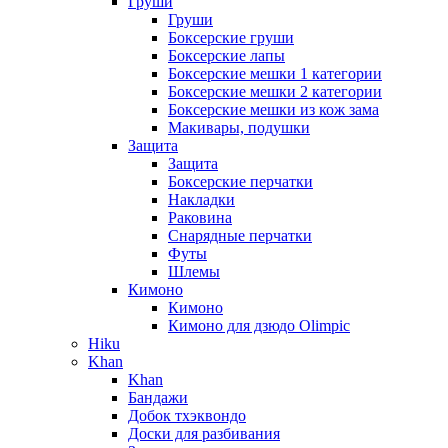
Груши
Груши
Боксерские груши
Боксерские лапы
Боксерские мешки 1 категории
Боксерские мешки 2 категории
Боксерские мешки из кож зама
Макивары, подушки
Защита
Защита
Боксерские перчатки
Накладки
Раковина
Снарядные перчатки
Футы
Шлемы
Кимоно
Кимоно
Кимоно для дзюдо Olimpic
Hiku
Khan
Khan
Бандажи
Добок тхэквондо
Доски для разбивания