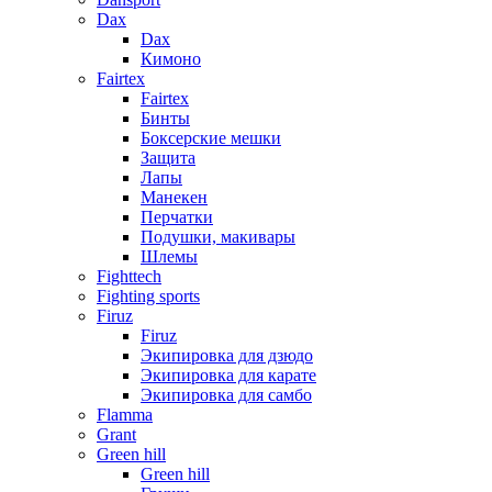
Dax
Dax
Кимоно
Fairtex
Fairtex
Бинты
Боксерские мешки
Защита
Лапы
Манекен
Перчатки
Подушки, макивары
Шлемы
Fighttech
Fighting sports
Firuz
Firuz
Экипировка для дзюдо
Экипировка для карате
Экипировка для самбо
Flamma
Grant
Green hill
Green hill