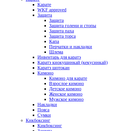
Карате
WKF approved
Защита
Защита
Защита голени и стопы
Защита паха
Защита торса
Капа
Перчатки и накладки
Шлема
Инвентарь для каратэ
Каратэ киокушинкай (кекусинкай)
Каратэ шотокан
Кимоно
Кимоно для карате
Взрослое кимоно
Детское кимоно
Женское кимоно
Мужское кимоно
Накладки
Пояса
Сумки
Кикбоксинг
Кикбоксинг
Защита