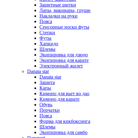
Защитные щитки
Лапы, макивары, груши
Накладки на руки
Пояса
Сенсорные носки футы
Степки
Футы
Хапкидо
Шлемы
Экипировка для дзюдо
Экипировка для карате
Электронный жилет
Danata star
Danata star
Защита
Капы
Кимоно для вьет во дао
Кимоно для карате
Обувь
Перчатки
Пояса
Форма для кикбоксинга
Шлемы
Экипировка для самбо
Dansport