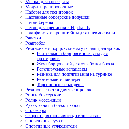
Мешки для кроссфита
Модули тренировочные
Наборы для тренировок
Настенные боксерские подушки
Петли береша
Петли для тренировок Hip bands
Платформы и кронштейны для пневмогруши
Ракетки
Реактобол
Резиновые и борцовские жгуты для тренировок
Резиновые и борцовские жгуты для
тренировок
Жгут борцовский для отработки бросков
Регулируемые эспандеры
Резинка для подтягивания на турнике
Резиновые эспандеры
Торсионные эспандеры
Резиновые петли для тренировок
Ринги боксерские
Ролик массажный
Рукав-канат и боевой-канат
Силомеры
Скорость, выносливость, силовая тяга
Спортивные сумки
Спортивные утяжелители