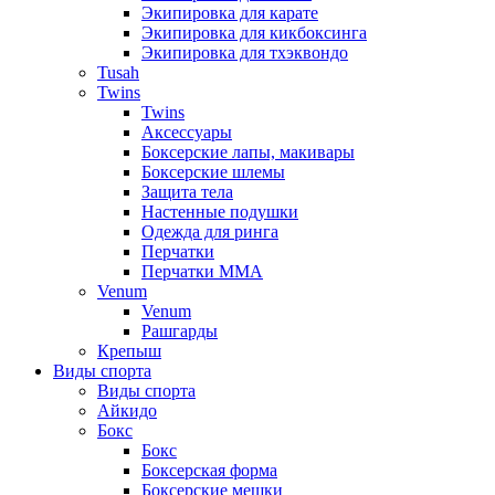
Экипировка для карате
Экипировка для кикбоксинга
Экипировка для тхэквондо
Tusah
Twins
Twins
Аксессуары
Боксерские лапы, макивары
Боксерские шлемы
Защита тела
Настенные подушки
Одежда для ринга
Перчатки
Перчатки MMA
Venum
Venum
Рашгарды
Крепыш
Виды спорта
Виды спорта
Айкидо
Бокс
Бокс
Боксерская форма
Боксерские мешки