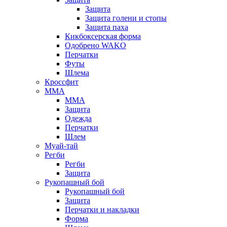
Защита
Защита голени и стопы
Защита паха
Кикбоксерская форма
Одобрено WAKO
Перчатки
Футы
Шлема
Кроссфит
ММА
ММА
Защита
Одежда
Перчатки
Шлем
Муай-тай
Регби
Регби
Защита
Рукопашный бой
Рукопашный бой
Защита
Перчатки и накладки
Форма