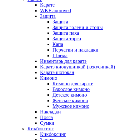
Карате
WKF approved
Защита
Защита
Защита голени и стопы
Защита паха
Защита торса
Капа
Перчатки и накладки
Шлема
Инвентарь для каратэ
Каратэ киокушинкай (кекусинкай)
Каратэ шотокан
Кимоно
Кимоно для карате
Взрослое кимоно
Детское кимоно
Женское кимоно
Мужское кимоно
Накладки
Пояса
Сумки
Кикбоксинг
Кикбоксинг
Защита