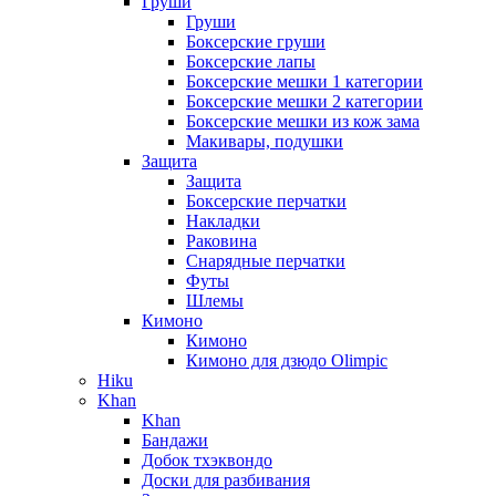
Груши
Груши
Боксерские груши
Боксерские лапы
Боксерские мешки 1 категории
Боксерские мешки 2 категории
Боксерские мешки из кож зама
Макивары, подушки
Защита
Защита
Боксерские перчатки
Накладки
Раковина
Снарядные перчатки
Футы
Шлемы
Кимоно
Кимоно
Кимоно для дзюдо Olimpic
Hiku
Khan
Khan
Бандажи
Добок тхэквондо
Доски для разбивания