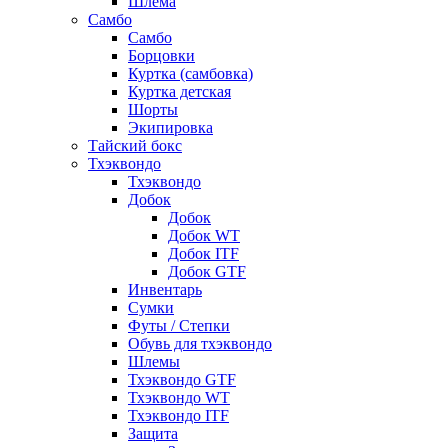
Шлема
Самбо
Самбо
Борцовки
Куртка (самбовка)
Куртка детская
Шорты
Экипировка
Тайский бокс
Тхэквондо
Тхэквондо
Добок
Добок
Добок WT
Добок ITF
Добок GTF
Инвентарь
Сумки
Футы / Степки
Обувь для тхэквондо
Шлемы
Тхэквондо GTF
Тхэквондо WT
Тхэквондо ITF
Защита