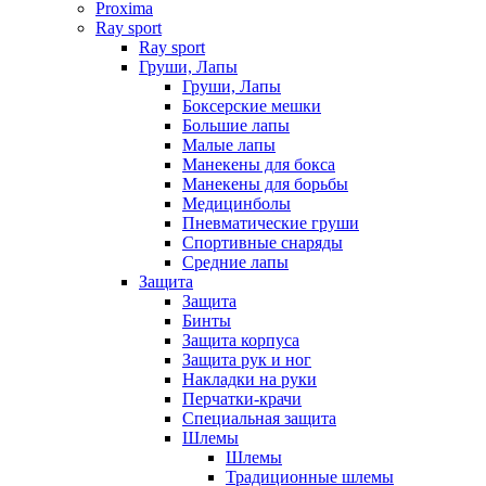
Proxima
Ray sport
Ray sport
Груши, Лапы
Груши, Лапы
Боксерские мешки
Большие лапы
Малые лапы
Манекены для бокса
Манекены для борьбы
Медицинболы
Пневматические груши
Спортивные снаряды
Средние лапы
Защита
Защита
Бинты
Защита корпуса
Защита рук и ног
Накладки на руки
Перчатки-крачи
Специальная защита
Шлемы
Шлемы
Традиционные шлемы