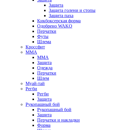
Защита
Защита голени и стопы
Защита паха
Кикбоксерская форма
Одобрено WAKO
Перчатки
Футы
Шлема
Кроссфит
ММА
ММА
Защита
Одежда
Перчатки
Шлем
Муай-тай
Регби
Регби
Защита
Рукопашный бой
Рукопашный бой
Защита
Перчатки и накладки
Форма