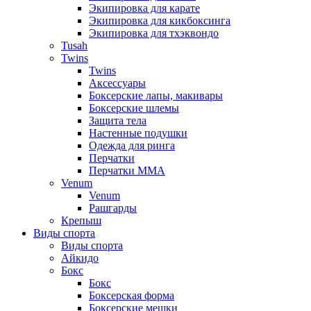
Экипировка для карате
Экипировка для кикбоксинга
Экипировка для тхэквондо
Tusah
Twins
Twins
Аксессуары
Боксерские лапы, макивары
Боксерские шлемы
Защита тела
Настенные подушки
Одежда для ринга
Перчатки
Перчатки MMA
Venum
Venum
Рашгарды
Крепыш
Виды спорта
Виды спорта
Айкидо
Бокс
Бокс
Боксерская форма
Боксерские мешки