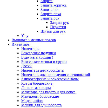
Защита
Защита корпуса
Защита ног
Защита паха
Защита рук
Защита рук
Перчатки
Щитки для рук
Ушу
Вышивка именных поясов
Инвентарь
Инвентарь
Боксерские подушки
Будо маты (додянг)
Боксерские мешки и груши
Доски
Инвентарь для кроссфита
Инвентарь для проведения соревнований
Кикбоксерские и боксерские лапы
Ковры борцовские
Лапы и макивары
Макивара для каратэ и для бокса
Манекены борцовские
Медицинбол
Мешки для единоборств