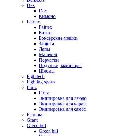
Dax
Dax
Кимоно
Fairtex
Fairtex
Бинты
Боксерские мешки
Защита
Лапы
Манекен
Перчатки
Подушки, макивары
Шлемы
Fighttech
Fighting sports
Firuz
Firuz
Экипировка для дзюдо
Экипировка для карате
Экипировка для самбо
Flamma
Grant
Green hill
Green hill