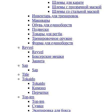
Шлемы для карате
Шлемы с прозрачной маской
Шлемы со стальной маской
Инвентарь для тренировок
Макивары
Обувь для единоборств
Подвески
Товары для регби
Тренировочное оружие
Форма для единоборств
Reyvel
Reyvel
Боксерские мешки
Защита
Sap
Sap
Title
Tokaido
Tokaido
Кимоно
Перчатки
Top-ten
Top-ten
Сумки
Экипировка для бокса