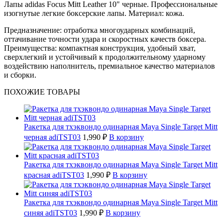
Лапы adidas Focus Mitt Leather 10" черные. Профессиональные
изогнутые легкие боксерские лапы. Материал: кожа.
Предназначение: отработка многоударных комбинаций,
оттачивание точности удара и скоростных качеств боксера.
Преимущества: компактная конструкция, удобный хват,
сверхлегкий и устойчивый к продолжительному ударному
воздействию наполнитель, премиальное качество материалов
и сборки.
ПОХОЖИЕ ТОВАРЫ
Ракетка для тхэквондо одинарная Maya Single Target Mitt
черная adiTST03
1,990 ₽
В корзину
Ракетка для тхэквондо одинарная Maya Single Target Mitt
красная adiTST03
1,990 ₽
В корзину
Ракетка для тхэквондо одинарная Maya Single Target Mitt
синяя adiTST03
1,990 ₽
В корзину