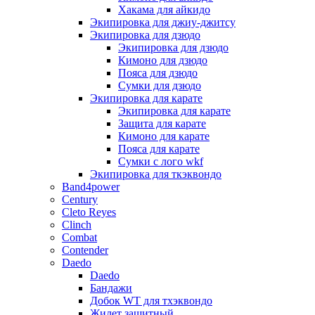
Хакама для айкидо
Экипировка для джиу-джитсу
Экипировка для дзюдо
Экипировка для дзюдо
Кимоно для дзюдо
Пояса для дзюдо
Сумки для дзюдо
Экипировка для карате
Экипировка для карате
Защита для карате
Кимоно для карате
Пояса для карате
Сумки с лого wkf
Экипировка для ткэквондо
Band4power
Century
Cleto Reyes
Clinch
Combat
Contender
Daedo
Daedo
Бандажи
Добок WT для тхэквондо
Жилет защитный