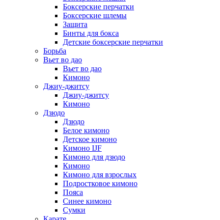
Боксерские перчатки
Боксерские шлемы
Защита
Бинты для бокса
Детские боксерские перчатки
Борьба
Вьет во дао
Вьет во дао
Кимоно
Джиу-джитсу
Джиу-джитсу
Кимоно
Дзюдо
Дзюдо
Белое кимоно
Детское кимоно
Кимоно IJF
Кимоно для дзюдо
Кимоно
Кимоно для взрослых
Подростковое кимоно
Пояса
Синее кимоно
Сумки
Карате