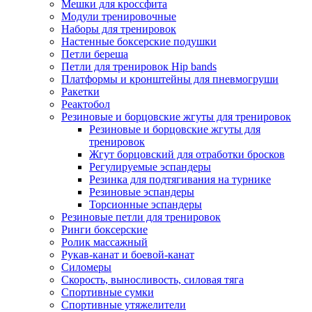
Мешки для кроссфита
Модули тренировочные
Наборы для тренировок
Настенные боксерские подушки
Петли береша
Петли для тренировок Hip bands
Платформы и кронштейны для пневмогруши
Ракетки
Реактобол
Резиновые и борцовские жгуты для тренировок
Резиновые и борцовские жгуты для
тренировок
Жгут борцовский для отработки бросков
Регулируемые эспандеры
Резинка для подтягивания на турнике
Резиновые эспандеры
Торсионные эспандеры
Резиновые петли для тренировок
Ринги боксерские
Ролик массажный
Рукав-канат и боевой-канат
Силомеры
Скорость, выносливость, силовая тяга
Спортивные сумки
Спортивные утяжелители