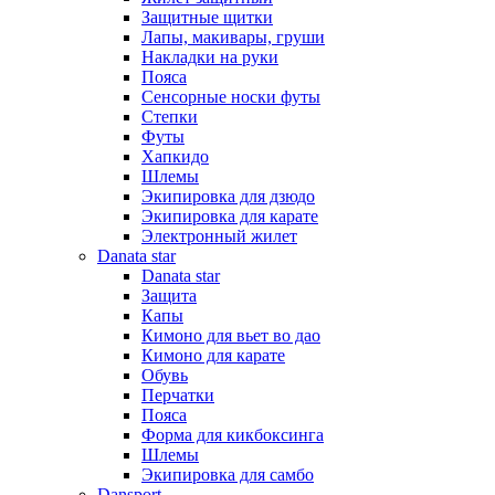
Защитные щитки
Лапы, макивары, груши
Накладки на руки
Пояса
Сенсорные носки футы
Степки
Футы
Хапкидо
Шлемы
Экипировка для дзюдо
Экипировка для карате
Электронный жилет
Danata star
Danata star
Защита
Капы
Кимоно для вьет во дао
Кимоно для карате
Обувь
Перчатки
Пояса
Форма для кикбоксинга
Шлемы
Экипировка для самбо
Dansport