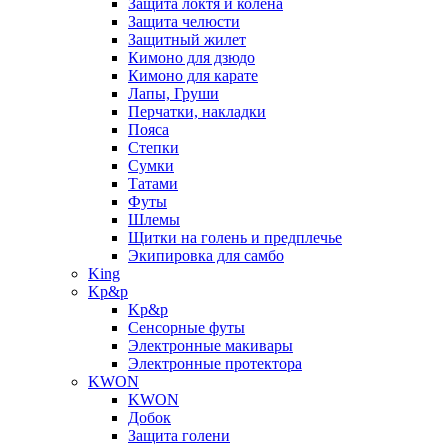
Защита локтя и колена
Защита челюсти
Защитный жилет
Кимоно для дзюдо
Кимоно для карате
Лапы, Груши
Перчатки, накладки
Пояса
Степки
Сумки
Татами
Футы
Шлемы
Щитки на голень и предплечье
Экипировка для самбо
King
Kp&p
Kp&p
Сенсорные футы
Электронные макивары
Электронные протектора
KWON
KWON
Добок
Защита голени