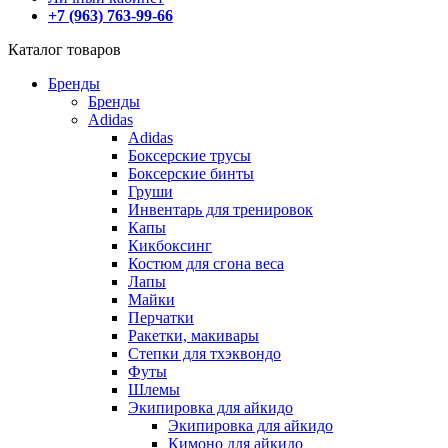
+7 (963) 763-99-66
Каталог товаров
Бренды
Бренды
Adidas
Adidas
Боксерские трусы
Боксерские бинты
Груши
Инвентарь для тренировок
Капы
Кикбоксинг
Костюм для сгона веса
Лапы
Майки
Перчатки
Ракетки, макивары
Степки для тхэквондо
Футы
Шлемы
Экипировка для айкидо
Экипировка для айкидо
Кимоно для айкидо