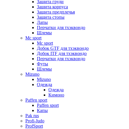
Защита груди
Защита корпуса
Защита предплечья
Защита стопы
Лапы
Перчатки для тхэквондо
Шлемы
Mс sport
Mс sport
Добок GTF для тхэквондо
Добок ITF для тхэквондо
Перчатки для тхэквондо
Футы
Шлемы
Mizuno
Mizuno
Одежда
Одежда
Кимоно
Paffen sport
Paffen sport
Капы
Pak rus
Profi-Judo
ProfSport