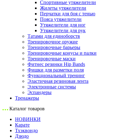
Спортивные утяжелители
Жилеты утяжелители
Перчатки для боя с тенью
Пояса утяжелители
Утяжелители для ног
Утяжелители для рук
Татами для единоборств
Тренировочное оружие
Тренировочные барьеры
Тренировочные конусы и палки
Тренировочные маски
Фитнес резинки Hip Bands
Фишки для разметки поля
Функциональный тренинг
Эластичная резиновая лента
Электронные системы
Эспандеры
Тренажеры
Каталог товаров
НОВИНКИ
Карате
Тхэквондо
Дзюдо