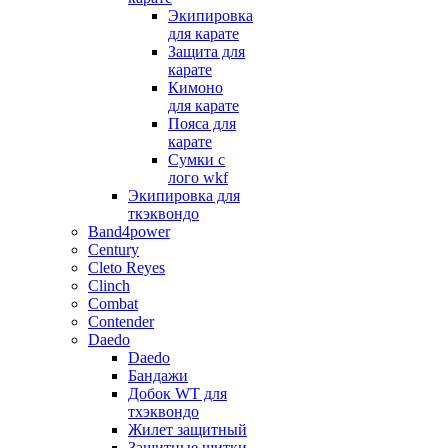
Экипировка
для карате
Защита для
карате
Кимоно
для карате
Пояса для
карате
Сумки с
лого wkf
Экипировка для
ткэквондо
Band4power
Century
Cleto Reyes
Clinch
Combat
Contender
Daedo
Daedo
Бандажи
Добок WT для
тхэквондо
Жилет защитный
Защитные щитки