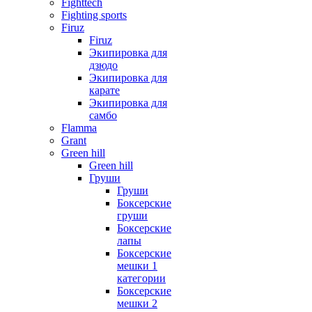
Fighttech
Fighting sports
Firuz
Firuz
Экипировка для
дзюдо
Экипировка для
карате
Экипировка для
самбо
Flamma
Grant
Green hill
Green hill
Груши
Груши
Боксерские
груши
Боксерские
лапы
Боксерские
мешки 1
категории
Боксерские
мешки 2