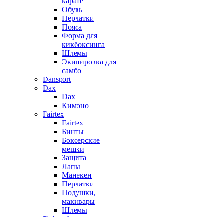
карате
Обувь
Перчатки
Пояса
Форма для
кикбоксинга
Шлемы
Экипировка для
самбо
Dansport
Dax
Dax
Кимоно
Fairtex
Fairtex
Бинты
Боксерские
мешки
Защита
Лапы
Манекен
Перчатки
Подушки,
макивары
Шлемы