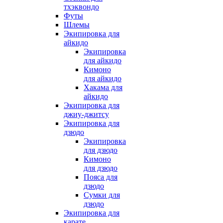
тхэквондо
Футы
Шлемы
Экипировка для
айкидо
Экипировка
для айкидо
Кимоно
для айкидо
Хакама для
айкидо
Экипировка для
джиу-джитсу
Экипировка для
дзюдо
Экипировка
для дзюдо
Кимоно
для дзюдо
Пояса для
дзюдо
Сумки для
дзюдо
Экипировка для
карате