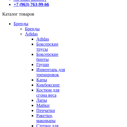
+7 (963) 763-99-66
Каталог товаров
Бренды
Бренды
Adidas
Adidas
Боксерские
трусы
Боксерские
бинты
Груши
Инвентарь для
тренировок
Капы
Кикбоксинг
Костюм для
сгона веса
Лапы
Майки
Перчатки
Ракетки,
макивары
Степки для