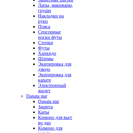
Лапы, макивары,
груши
Накладки на
руки
Пояса
Сенсорные
носки футы
Степки
Футы
Хапкидо
Шлемы
Экипировка для
дзюдо
Экипировка для
карате
Электронный
жилет
Danata star
Danata star
Защита
Капы
Кимоно для вьет
во дао
Кимоно для