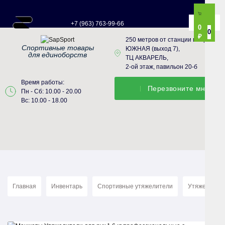
+7 (963) 763-99-66
0
0
₽
250 метров от станции метро
Спортивные товары
ЮЖНАЯ (выход 7),
для единоборств
ТЦ АКВАРЕЛЬ,
2-ой этаж, павильон 20-б
Время работы:
Перезвонитe мне
Пн - Сб: 10.00 - 20.00
Вс: 10.00 - 18.00
Главная
Инвентарь
Спортивные утяжелители
Утяжелители