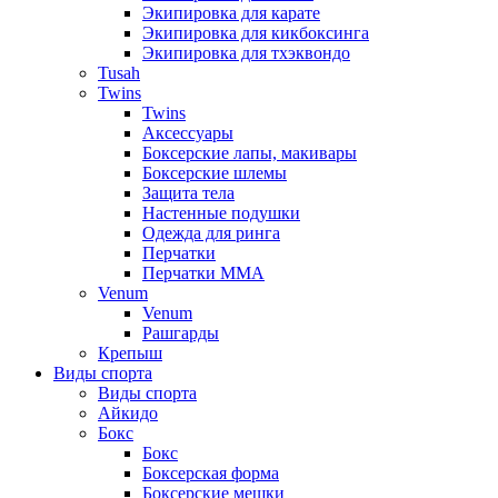
Экипировка для карате
Экипировка для кикбоксинга
Экипировка для тхэквондо
Tusah
Twins
Twins
Аксессуары
Боксерские лапы, макивары
Боксерские шлемы
Защита тела
Настенные подушки
Одежда для ринга
Перчатки
Перчатки MMA
Venum
Venum
Рашгарды
Крепыш
Виды спорта
Виды спорта
Айкидо
Бокс
Бокс
Боксерская форма
Боксерские мешки