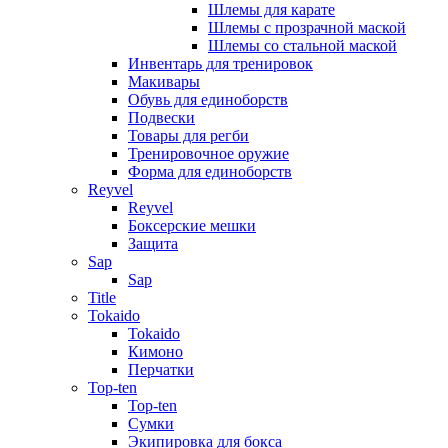
Шлемы для карате
Шлемы с прозрачной маской
Шлемы со стальной маской
Инвентарь для тренировок
Макивары
Обувь для единоборств
Подвески
Товары для регби
Тренировочное оружие
Форма для единоборств
Reyvel
Reyvel
Боксерские мешки
Защита
Sap
Sap
Title
Tokaido
Tokaido
Кимоно
Перчатки
Top-ten
Top-ten
Сумки
Экипировка для бокса