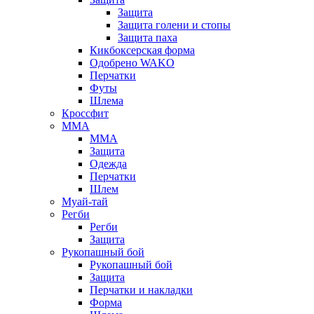
Защита
Защита голени и стопы
Защита паха
Кикбоксерская форма
Одобрено WAKO
Перчатки
Футы
Шлема
Кроссфит
ММА
ММА
Защита
Одежда
Перчатки
Шлем
Муай-тай
Регби
Регби
Защита
Рукопашный бой
Рукопашный бой
Защита
Перчатки и накладки
Форма