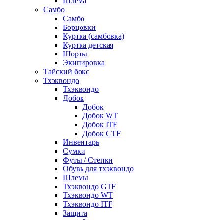
Шлема
Самбо
Самбо
Борцовки
Куртка (самбовка)
Куртка детская
Шорты
Экипировка
Тайский бокс
Тхэквондо
Тхэквондо
Добок
Добок
Добок WT
Добок ITF
Добок GTF
Инвентарь
Сумки
Футы / Степки
Обувь для тхэквондо
Шлемы
Тхэквондо GTF
Тхэквондо WT
Тхэквондо ITF
Защита