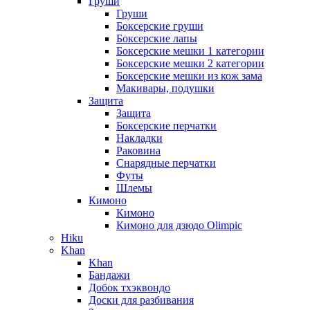
Груши
Груши
Боксерские груши
Боксерские лапы
Боксерские мешки 1 категории
Боксерские мешки 2 категории
Боксерские мешки из кож зама
Макивары, подушки
Защита
Защита
Боксерские перчатки
Накладки
Раковина
Снарядные перчатки
Футы
Шлемы
Кимоно
Кимоно
Кимоно для дзюдо Olimpic
Hiku
Khan
Khan
Бандажи
Добок тхэквондо
Доски для разбивания