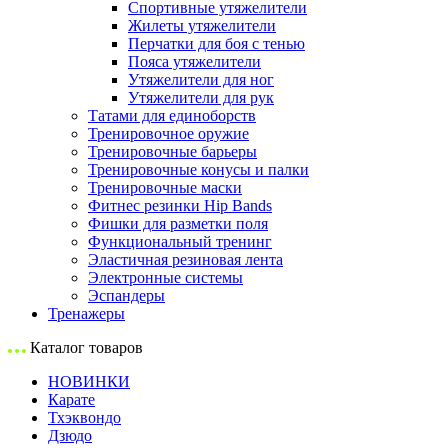
Спортивные утяжелители
Жилеты утяжелители
Перчатки для боя с тенью
Пояса утяжелители
Утяжелители для ног
Утяжелители для рук
Татами для единоборств
Тренировочное оружие
Тренировочные барьеры
Тренировочные конусы и палки
Тренировочные маски
Фитнес резинки Hip Bands
Фишки для разметки поля
Функциональный тренинг
Эластичная резиновая лента
Электронные системы
Эспандеры
Тренажеры
Каталог товаров
НОВИНКИ
Карате
Тхэквондо
Дзюдо