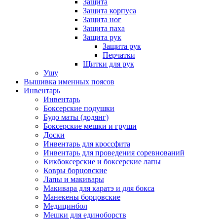
Защита
Защита корпуса
Защита ног
Защита паха
Защита рук
Защита рук
Перчатки
Щитки для рук
Ушу
Вышивка именных поясов
Инвентарь
Инвентарь
Боксерские подушки
Будо маты (додянг)
Боксерские мешки и груши
Доски
Инвентарь для кроссфита
Инвентарь для проведения соревнований
Кикбоксерские и боксерские лапы
Ковры борцовские
Лапы и макивары
Макивара для каратэ и для бокса
Манекены борцовские
Медицинбол
Мешки для единоборств