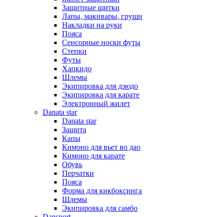
Защитные щитки
Лапы, макивары, груши
Накладки на руки
Пояса
Сенсорные носки футы
Степки
Футы
Хапкидо
Шлемы
Экипировка для дзюдо
Экипировка для карате
Электронный жилет
Danata star
Danata star
Защита
Капы
Кимоно для вьет во дао
Кимоно для карате
Обувь
Перчатки
Пояса
Форма для кикбоксинга
Шлемы
Экипировка для самбо
Dansport