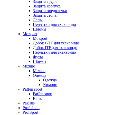
Защита груди
Защита корпуса
Защита предплечья
Защита стопы
Лапы
Перчатки для тхэквондо
Шлемы
Mс sport
Mс sport
Добок GTF для тхэквондо
Добок ITF для тхэквондо
Перчатки для тхэквондо
Футы
Шлемы
Mizuno
Mizuno
Одежда
Одежда
Кимоно
Paffen sport
Paffen sport
Капы
Pak rus
Profi-Judo
ProfSport