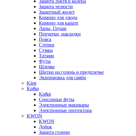
Защита локтя и колена
Защита челюсти
Защитный жилет
Кимоно для дзюдо
Кимоно для карате
Лапы, Груши
Перчатки, накладки
Пояса
Степки
Сумки
Татами
Футы
Шлемы
Щитки на голень и предплечье
Экипировка для самбо
King
Kp&p
Kp&p
Сенсорные футы
Электронные макивары
Электронные протектора
KWON
KWON
Добок
Защита голени