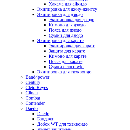
Хакама для айкидо
Экипировка для джиу-джитсу
Экипировка для дзюдо
Экипировка для дзюдо
Кимоно для дзюдо
Пояса для дзюдо
Сумки для дзюдо
Экипировка для карате
Экипировка для карате
Защита для карате
Кимоно для карате
Пояса для карате
Сумки с лого wkf
Экипировка для ткэквондо
Band4power
Century
Cleto Reyes
Clinch
Combat
Contender
Daedo
Daedo
Бандажи
Добок WT для тхэквондо
Жилет защитный