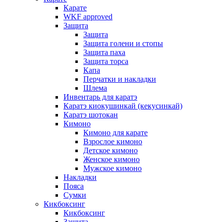
Карате
WKF approved
Защита
Защита
Защита голени и стопы
Защита паха
Защита торса
Капа
Перчатки и накладки
Шлема
Инвентарь для каратэ
Каратэ киокушинкай (кекусинкай)
Каратэ шотокан
Кимоно
Кимоно для карате
Взрослое кимоно
Детское кимоно
Женское кимоно
Мужское кимоно
Накладки
Пояса
Сумки
Кикбоксинг
Кикбоксинг
Защита