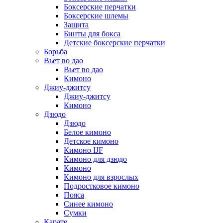
Боксерские перчатки
Боксерские шлемы
Защита
Бинты для бокса
Детские боксерские перчатки
Борьба
Вьет во дао
Вьет во дао
Кимоно
Джиу-джитсу
Джиу-джитсу
Кимоно
Дзюдо
Дзюдо
Белое кимоно
Детское кимоно
Кимоно IJF
Кимоно для дзюдо
Кимоно
Кимоно для взрослых
Подростковое кимоно
Пояса
Синее кимоно
Сумки
Карате