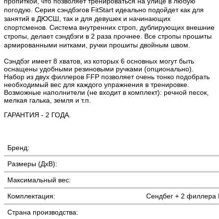
пропиткой, что позволяет тренироваться на улице в любую
погодую. Серия сэндбэгов FitStart идеально подойдет как для
занятий в ДЮСШ, так и для девушек и начинающих
спортсменов. Система внутренних строп, дублирующих внешние
стропы, делает сэндбэги в 2 раза прочнее. Все стропы прошиты
армированными нитками, ручки прошиты двойным швом.
Сэндбэг имеет 8 хватов, из которых 6 основных могут быть
оснащены удобными резиновыми ручками (опционально).
Набор из двух филлеров FFP позволяет очень тонко подобрать
необходимый вес для каждого упражнения в тренировке.
Возможные наполнители (не входит в комплект): речной песок,
мелкая галька, земля и т.п.
ГАРАНТИЯ - 2 ГОДА.
Бренд:
Размеры (ДхВ):
Максимальный вес:
Комплектация:
Сендбег + 2 филлера F
Страна производства: