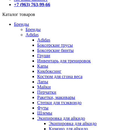
+7 (963) 763-99-66
Каталог товаров
Бренды
Бренды
Adidas
Adidas
Боксерские трусы
Боксерские бинты
Груши
Инвентарь для тренировок
Капы
Кикбоксинг
Костюм для сгона веса
Лапы
Майки
Перчатки
Ракетки, макивары
Степки для тхэквондо
Футы
Шлемы
Экипировка для айкидо
Экипировка для айкидо
Кимоно для айкидо