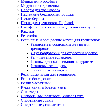
Мешки для кроссфита
Модули тренировочные
Наборы для тренировок
Настенные боксерские подушки
Петли береша
Петли для тренировок Hip bands
Платформы и кронштейны для пневмогруши
Ракетки
Реактобол
Резиновые и борцовские жгуты для тренировок
Резиновые и борцовские жгуты для
тренировок
Жгут борцовский для отработки бросков
Регулируемые эспандеры
Резинка для подтягивания на турнике
Резиновые эспандеры
Торсионные эспандеры
Резиновые петли для тренировок
Ринги боксерские
Ролик массажный
Рукав-канат и боевой-канат
Силомеры
Скорость, выносливость, силовая тяга
Спортивные сумки
Спортивные утяжелители