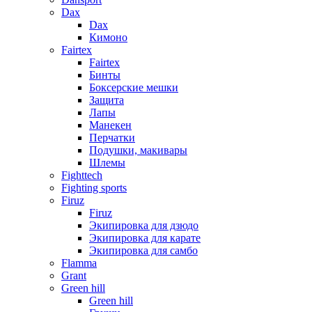
Dax
Dax
Кимоно
Fairtex
Fairtex
Бинты
Боксерские мешки
Защита
Лапы
Манекен
Перчатки
Подушки, макивары
Шлемы
Fighttech
Fighting sports
Firuz
Firuz
Экипировка для дзюдо
Экипировка для карате
Экипировка для самбо
Flamma
Grant
Green hill
Green hill