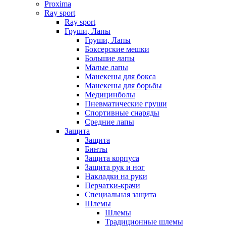
Proxima
Ray sport
Ray sport
Груши, Лапы
Груши, Лапы
Боксерские мешки
Большие лапы
Малые лапы
Манекены для бокса
Манекены для борьбы
Медицинболы
Пневматические груши
Спортивные снаряды
Средние лапы
Защита
Защита
Бинты
Защита корпуса
Защита рук и ног
Накладки на руки
Перчатки-крачи
Специальная защита
Шлемы
Шлемы
Традиционные шлемы