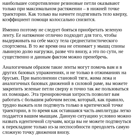
наибольшее сопротивление резиновые петли оказывают
только при максимальном растяжении – в нижней точке
траектории. Как только вы начнете подтягивать тело кверху,
коэффициент помощи колоссально снизится.
Именно поэтому не следует бояться приобретать зеленую
ленту. Ее натяжение отлично подходит для того, чтобы
выдерживать на себе массу тела среднестатистического
спортсмена. В то же время она не отнимает у мышц спины
львиную долю нагрузки, разве что внизу, а это по сути, не
существенно и данным фактом можно пренебречь.
Аналогичным образом такие ленты могут помочь вам и в
других базовых упражнениях, и не только в отжиманиях на
брусьях. При выполнении становой тяги, жима лежа и
аналогичных базовых движений в силовой раме, вы можете
закрепить зеленые петли сверху и точно так же пользоваться
их помощью. Эта тренировочная хитрость позволит вам
работать с большим рабочим весом, который, как правило,
трудно выжать или подтянуть только в критической точке
траектории, в то время как оставшаяся часть амплитуды легко
поддается вашим мышцам. Данную ситуацию условно можно
назвать идентичной случаям, когда вы не можете подтянуться
к перекладине только из-за неспособности преодолеть самую
сложную точку движения внизу.