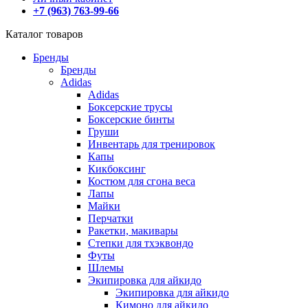
+7 (963) 763-99-66
Каталог товаров
Бренды
Бренды
Adidas
Adidas
Боксерские трусы
Боксерские бинты
Груши
Инвентарь для тренировок
Капы
Кикбоксинг
Костюм для сгона веса
Лапы
Майки
Перчатки
Ракетки, макивары
Степки для тхэквондо
Футы
Шлемы
Экипировка для айкидо
Экипировка для айкидо
Кимоно для айкидо