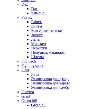
Dax
Dax
Кимоно
Fairtex
Fairtex
Бинты
Боксерские мешки
Защита
Лапы
Манекен
Перчатки
Подушки, макивары
Шлемы
Fighttech
Fighting sports
Firuz
Firuz
Экипировка для дзюдо
Экипировка для карате
Экипировка для самбо
Flamma
Grant
Green hill
Green hill