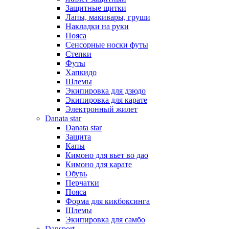
Защитные щитки
Лапы, макивары, груши
Накладки на руки
Пояса
Сенсорные носки футы
Степки
Футы
Хапкидо
Шлемы
Экипировка для дзюдо
Экипировка для карате
Электронный жилет
Danata star
Danata star
Защита
Капы
Кимоно для вьет во дао
Кимоно для карате
Обувь
Перчатки
Пояса
Форма для кикбоксинга
Шлемы
Экипировка для самбо
Dansport