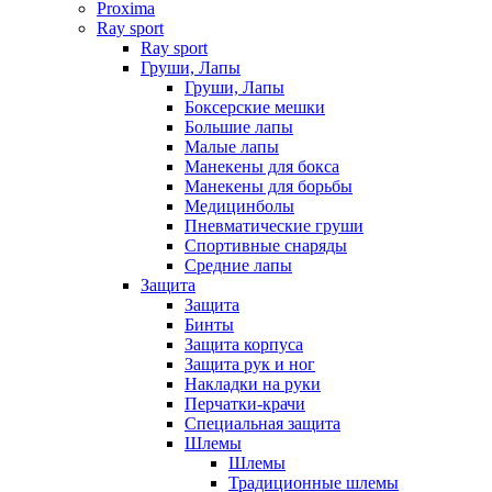
Proxima
Ray sport
Ray sport
Груши, Лапы
Груши, Лапы
Боксерские мешки
Большие лапы
Малые лапы
Манекены для бокса
Манекены для борьбы
Медицинболы
Пневматические груши
Спортивные снаряды
Средние лапы
Защита
Защита
Бинты
Защита корпуса
Защита рук и ног
Накладки на руки
Перчатки-крачи
Специальная защита
Шлемы
Шлемы
Традиционные шлемы