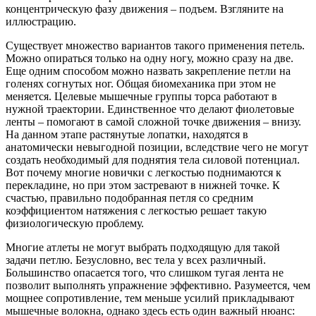
концентрическую фазу движения – подъем. Взгляните на
иллюстрацию.
Существует множество вариантов такого применения петель.
Можно опираться только на одну ногу, можно сразу на две.
Еще одним способом можно назвать закрепление петли на
голенях согнутых ног. Общая биомеханика при этом не
меняется. Целевые мышечные группы торса работают в
нужной траектории. Единственное что делают фиолетовые
ленты – помогают в самой сложной точке движения – внизу.
На данном этапе растянутые лопатки, находятся в
анатомически невыгодной позиции, вследствие чего не могут
создать необходимый для поднятия тела силовой потенциал.
Вот почему многие новички с легкостью поднимаются к
перекладине, но при этом застревают в нижней точке. К
счастью, правильно подобранная петля со средним
коэффициентом натяжения с легкостью решает такую
физиологическую проблему.
Многие атлеты не могут выбрать подходящую для такой
задачи петлю. Безусловно, вес тела у всех различный.
Большинство опасается того, что слишком тугая лента не
позволит выполнять упражнение эффективно. Разумеется, чем
мощнее сопротивление, тем меньше усилий прикладывают
мышечные волокна, однако здесь есть один важный нюанс: