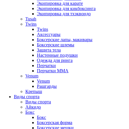
Экипировка для карате
Экипировка для кикбоксинга
Экипировка для тхэквондо
Tusah
Twins
Twins
Аксессуары
Боксерские лапы, макивары
Боксерские шлемы
Защита тела
Настенные подушки
Одежда для ринга
Перчатки
Перчатки MMA
Venum
Venum
Рашгарды
Крепыш
Виды спорта
Виды спорта
Айкидо
Бокс
Бокс
Боксерская форма
Боксерские мешки