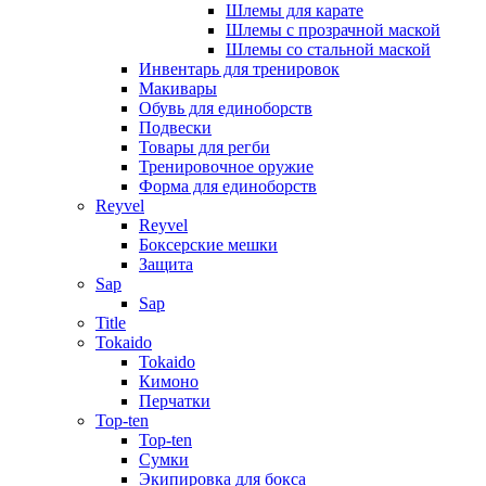
Шлемы для карате
Шлемы с прозрачной маской
Шлемы со стальной маской
Инвентарь для тренировок
Макивары
Обувь для единоборств
Подвески
Товары для регби
Тренировочное оружие
Форма для единоборств
Reyvel
Reyvel
Боксерские мешки
Защита
Sap
Sap
Title
Tokaido
Tokaido
Кимоно
Перчатки
Top-ten
Top-ten
Сумки
Экипировка для бокса