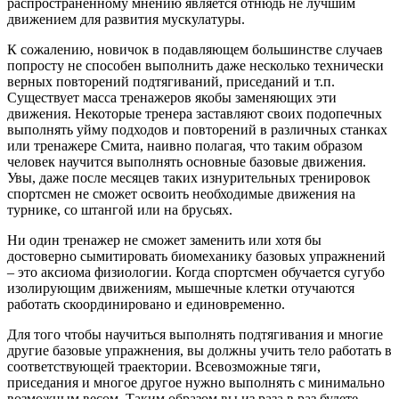
распространенному мнению является отнюдь не лучшим
движением для развития мускулатуры.
К сожалению, новичок в подавляющем большинстве случаев
попросту не способен выполнить даже несколько технически
верных повторений подтягиваний, приседаний и т.п.
Существует масса тренажеров якобы заменяющих эти
движения. Некоторые тренера заставляют своих подопечных
выполнять уйму подходов и повторений в различных станках
или тренажере Смита, наивно полагая, что таким образом
человек научится выполнять основные базовые движения.
Увы, даже после месяцев таких изнурительных тренировок
спортсмен не сможет освоить необходимые движения на
турнике, со штангой или на брусьях.
Ни один тренажер не сможет заменить или хотя бы
достоверно сымитировать биомеханику базовых упражнений
– это аксиома физиологии. Когда спортсмен обучается сугубо
изолирующим движениям, мышечные клетки отучаются
работать скоординировано и единовременно.
Для того чтобы научиться выполнять подтягивания и многие
другие базовые упражнения, вы должны учить тело работать в
соответствующей траектории. Всевозможные тяги,
приседания и многое другое нужно выполнять с минимально
возможным весом. Таким образом вы из раза в раз будете