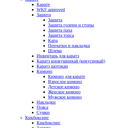
Карате
WKF approved
Защита
Защита
Защита голени и стопы
Защита паха
Защита торса
Капа
Перчатки и накладки
Шлема
Инвентарь для каратэ
Каратэ киокушинкай (кекусинкай)
Каратэ шотокан
Кимоно
Кимоно для карате
Взрослое кимоно
Детское кимоно
Женское кимоно
Мужское кимоно
Накладки
Пояса
Сумки
Кикбоксинг
Кикбоксинг
Защита