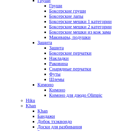
Груши
Груши
Боксерские груши
Боксерские лапы
Боксерские мешки 1 категории
Боксерские мешки 2 категории
Боксерские мешки из кож зама
Макивары, подушки
Защита
Защита
Боксерские перчатки
Накладки
Раковина
Снарядные перчатки
Футы
Шлемы
Кимоно
Кимоно
Кимоно для дзюдо Olimpic
Hiku
Khan
Khan
Бандажи
Добок тхэквондо
Доски для разбивания