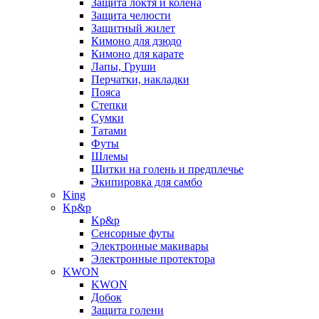
Защита локтя и колена
Защита челюсти
Защитный жилет
Кимоно для дзюдо
Кимоно для карате
Лапы, Груши
Перчатки, накладки
Пояса
Степки
Сумки
Татами
Футы
Шлемы
Щитки на голень и предплечье
Экипировка для самбо
King
Kp&p
Kp&p
Сенсорные футы
Электронные макивары
Электронные протектора
KWON
KWON
Добок
Защита голени