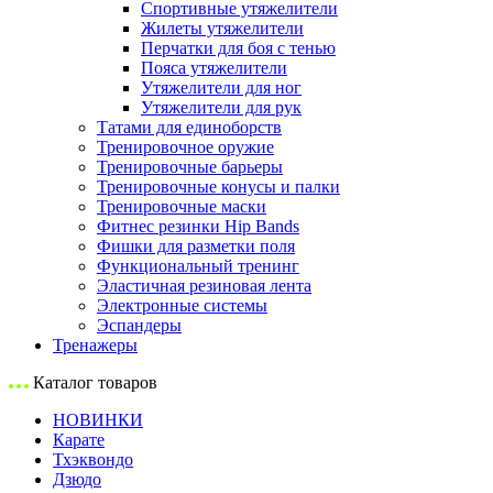
Спортивные утяжелители
Жилеты утяжелители
Перчатки для боя с тенью
Пояса утяжелители
Утяжелители для ног
Утяжелители для рук
Татами для единоборств
Тренировочное оружие
Тренировочные барьеры
Тренировочные конусы и палки
Тренировочные маски
Фитнес резинки Hip Bands
Фишки для разметки поля
Функциональный тренинг
Эластичная резиновая лента
Электронные системы
Эспандеры
Тренажеры
Каталог товаров
НОВИНКИ
Карате
Тхэквондо
Дзюдо