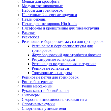
Мешки для кроссфита
Модули тренировочные
Наборы для тренировок
Настенные боксерские подушки
Петли береша
Петли для тренировок Hip bands
Платформы и кронштейны для пневмогруши
Ракетки
Реактобол
Резиновые и борцовские жгуты для тренировок
Резиновые и борцовские жгуты для
тренировок
Жгут борцовский для отработки бросков
Регулируемые эспандеры
Резинка для подтягивания на турнике
Резиновые эспандеры
Торсионные эспандеры
Резиновые петли для тренировок
Ринги боксерские
Ролик массажный
Рукав-канат и боевой-канат
Силомеры
Скорость, выносливость, силовая тяга
Спортивные сумки
Спортивные утяжелители