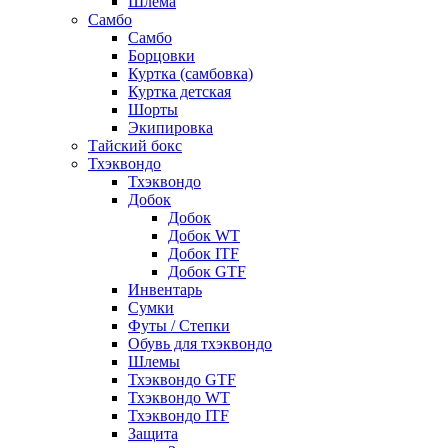
Шлема
Самбо
Самбо
Борцовки
Куртка (самбовка)
Куртка детская
Шорты
Экипировка
Тайский бокс
Тхэквондо
Тхэквондо
Добок
Добок
Добок WT
Добок ITF
Добок GTF
Инвентарь
Сумки
Футы / Степки
Обувь для тхэквондо
Шлемы
Тхэквондо GTF
Тхэквондо WT
Тхэквондо ITF
Защита