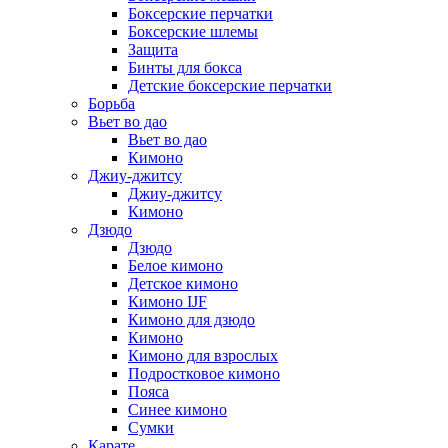
Боксерские перчатки
Боксерские шлемы
Защита
Бинты для бокса
Детские боксерские перчатки
Борьба
Вьет во дао
Вьет во дао
Кимоно
Джиу-джитсу
Джиу-джитсу
Кимоно
Дзюдо
Дзюдо
Белое кимоно
Детское кимоно
Кимоно IJF
Кимоно для дзюдо
Кимоно
Кимоно для взрослых
Подростковое кимоно
Пояса
Синее кимоно
Сумки
Карате