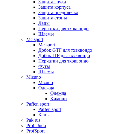
Защита груди
Защита корпуса
Защита предплечья
Защита стопы
Лапы
Перчатки для тхэквондо
Шлемы
Mс sport
Mс sport
Добок GTF для тхэквондо
Добок ITF для тхэквондо
Перчатки для тхэквондо
Футы
Шлемы
Mizuno
Mizuno
Одежда
Одежда
Кимоно
Paffen sport
Paffen sport
Капы
Pak rus
Profi-Judo
ProfSport