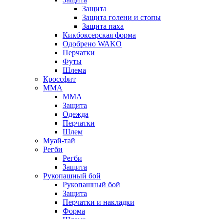
Защита
Защита голени и стопы
Защита паха
Кикбоксерская форма
Одобрено WAKO
Перчатки
Футы
Шлема
Кроссфит
ММА
ММА
Защита
Одежда
Перчатки
Шлем
Муай-тай
Регби
Регби
Защита
Рукопашный бой
Рукопашный бой
Защита
Перчатки и накладки
Форма