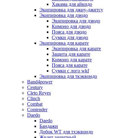
Хакама для айкидо
Экипировка для джиу-джитсу
Экипировка для дзюдо
Экипировка для дзюдо
Кимоно для дзюдо
Пояса для дзюдо
Сумки для дзюдо
Экипировка для карате
Экипировка для карате
Защита для карате
Кимоно для карате
Пояса для карате
Сумки с лого wkf
Экипировка для ткэквондо
Band4power
Century
Cleto Reyes
Clinch
Combat
Contender
Daedo
Daedo
Бандажи
Добок WT для тхэквондо
Жилет защитный