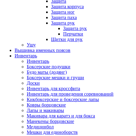
Защита
Защита корпуса
Защита ног
Защита паха
Защита рук
Защита рук
Перчатки
Щитки для рук
Ушу
Вышивка именных поясов
Инвентарь
Инвентарь
Боксерские подушки
Будо маты (додянг)
Боксерские мешки и груши
Доски
Инвентарь для кроссфита
Инвентарь для проведения соревнований
Кикбоксерские и боксерские лапы
Ковры борцовские
Лапы и макивары
Макивара для каратэ и для бокса
Манекены борцовские
Медицинбол
Мешки для единоборств