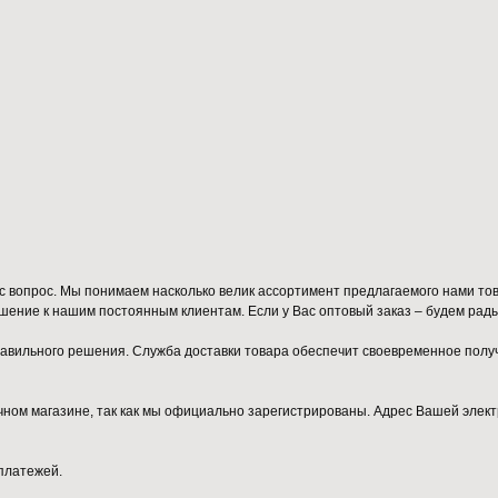
вопрос. Мы понимаем насколько велик ассортимент предлагаемого нами тов
ние к нашим постоянным клиентам. Если у Вас оптовый заказ – будем рады 
вильного решения. Служба доставки товара обеспечит своевременное получе
бычном магазине, так как мы официально зарегистрированы. Адрес Вашей эл
платежей.