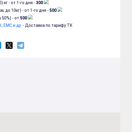
 кг - от 1-го дня -
300
 до 10кг) - от 1-го дня -
500
 50%) - от
500
, EMC и др
- Доставка по тарифу ТК