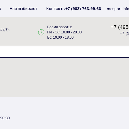
а
Нас выбирают
Контакты
+7 (963) 763-99-66
mcsport.inf
+7 (495
Время работы:
од 7),
Пн - Сб: 10.00 - 20.00
+7 (
Вс: 10.00 - 18.00
 90*30