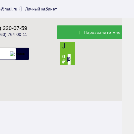
o@mail.ru
Личный кабинет
) 220-07-59
Перезвонитe мне
963) 764-00-11
0
0
₽