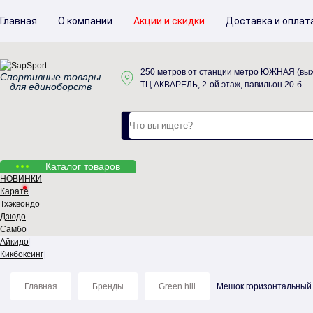
Главная
О компании
Акции и скидки
Доставка и оплат
250 метров от станции метро ЮЖНАЯ (вых
Спортивные товары
ТЦ АКВАРЕЛЬ, 2-ой этаж, павильон 20-б
для единоборств
Каталог товаров
НОВИНКИ
Карате
Тхэквондо
Дзюдо
Самбо
Айкидо
Кикбоксинг
Главная
Бренды
Green hill
Мешок горизонтальный