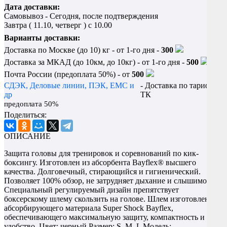
Дата доставки:
Самовывоз - Сегодня, после подтверждения
Завтра (
11.10, четверг
) с 10.00
Варианты доставки:
Доставка по Москве (до 10) кг - от 1-го дня -
300
Доставка за МКАД (до 10км, до 10кг) - от 1-го дня -
500
Почта России (предоплата 50%) - от
500
СДЭК, Деловые линии, ПЭК, EMC и
- Доставка по тарифу
др
ТК
предоплата 50%
Поделиться:
ОПИСАНИЕ
Защита головы для тренировок и соревнований по кик-
боксингу. Изготовлен из абсорбента Bayflex® высшего
качества. Долговечный, стирающийся и гигиенический.
Позволяет 100% обзор, не затрудняет дыхание и слышимость.
Специальный регулируемый дизайн препятствует
боксерскому шлему скользить на голове. Шлем изготовлен из
абсорбирующего материала Super Shock Bayflex,
обеспечивающего максимальную защиту, компактность и
удобство. Цвет: черный Размер: S, M, L Модель: