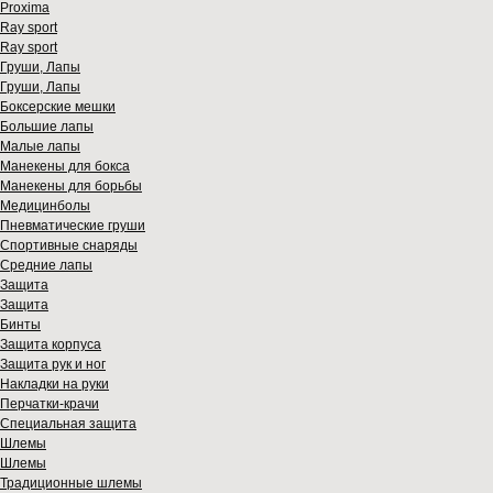
Proxima
Ray sport
Ray sport
Груши, Лапы
Груши, Лапы
Боксерские мешки
Большие лапы
Малые лапы
Манекены для бокса
Манекены для борьбы
Медицинболы
Пневматические груши
Спортивные снаряды
Средние лапы
Защита
Защита
Бинты
Защита корпуса
Защита рук и ног
Накладки на руки
Перчатки-крачи
Специальная защита
Шлемы
Шлемы
Традиционные шлемы