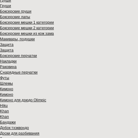
Груши
Груши
Боксерские груши
Боксерские лапы
Боксерские мешки 1 категории
Боксерские мешки 2 категории
Боксерские мешки из кож зама
Макивары, подушки
Защита
Защита
Боксерские перчатки
Накладки
Раковина
Снарядные перчатки
Футы
Шлемы
Кимоно
Кимоно
Кимоно для дзюдо Olimpic
Hiku
Khan
Khan
Бандажи
Добок тхэквондо
Доски для разбивания