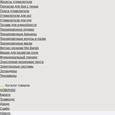
Жилеты утяжелители
Перчатки для боя с тенью
Пояса утяжелители
Утяжелители для ног
Утяжелители для рук
Татами для единоборств
Тренировочное оружие
Тренировочные барьеры
Тренировочные конусы и палки
Тренировочные маски
Фитнес резинки Hip Bands
Фишки для разметки поля
Функциональный тренинг
Эластичная резиновая лента
Электронные системы
Эспандеры
Тренажеры
Каталог товаров
НОВИНКИ
Карате
Тхэквондо
Дзюдо
Самбо
Айкидо