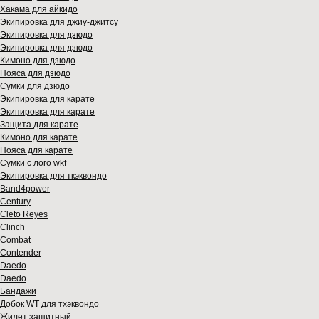
Хакама для айкидо
Экипировка для джиу-джитсу
Экипировка для дзюдо
Экипировка для дзюдо
Кимоно для дзюдо
Пояса для дзюдо
Сумки для дзюдо
Экипировка для карате
Экипировка для карате
Защита для карате
Кимоно для карате
Пояса для карате
Сумки с лого wkf
Экипировка для ткэквондо
Band4power
Century
Cleto Reyes
Clinch
Combat
Contender
Daedo
Daedo
Бандажи
Добок WT для тхэквондо
Жилет защитный