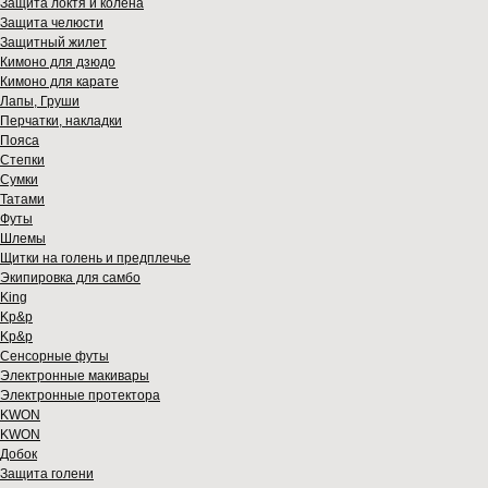
Защита локтя и колена
Защита челюсти
Защитный жилет
Кимоно для дзюдо
Кимоно для карате
Лапы, Груши
Перчатки, накладки
Пояса
Степки
Сумки
Татами
Футы
Шлемы
Щитки на голень и предплечье
Экипировка для самбо
King
Kp&p
Kp&p
Сенсорные футы
Электронные макивары
Электронные протектора
KWON
KWON
Добок
Защита голени