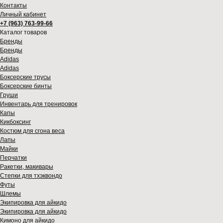
Контакты
Личный кабинет
+7 (963) 763-99-66
Каталог товаров
Бренды
Бренды
Adidas
Adidas
Боксерские трусы
Боксерские бинты
Груши
Инвентарь для тренировок
Капы
Кикбоксинг
Костюм для сгона веса
Лапы
Майки
Перчатки
Ракетки, макивары
Степки для тхэквондо
Футы
Шлемы
Экипировка для айкидо
Экипировка для айкидо
Кимоно для айкидо