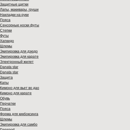
Защитные щитки
Лапы, макивары, груши
Накладки на руки
Пояса
Сенсорные носки футы
Степки
Футы
Хапкидо
Шлемы
Экипировка для дзюдо
Экипировка для карате
Электронный жилет
Danata star
Danata star
Защита
Капы
Кимоно для вьет во дао
Кимоно для карате
Обувь
Перчатки
Пояса
Форма для кикбоксинга
Шлемы
Экипировка для самбо
Dansport