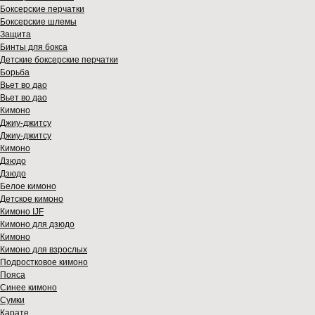
Боксерские перчатки
Боксерские шлемы
Защита
Бинты для бокса
Детские боксерские перчатки
Борьба
Вьет во дао
Вьет во дао
Кимоно
Джиу-джитсу
Джиу-джитсу
Кимоно
Дзюдо
Дзюдо
Белое кимоно
Детское кимоно
Кимоно IJF
Кимоно для дзюдо
Кимоно
Кимоно для взрослых
Подростковое кимоно
Пояса
Синее кимоно
Сумки
Карате