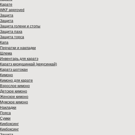
Карате
WKF approved
Защита
Защита
Защита голени и стопы
Защита паха
Защита торса
Капа
Перчатки и накладки
Шлема
Инвентарь для каратэ
Каратэ киокушинкай (кекусинкай)
Каратэ шотокан
Кимоно
Кимоно для карате
Взрослое кимоно
Детское кимоно
Женское кимоно
Мужское кимоно
Накладки
Пояса
Сумки
Кикбоксинг
Кикбоксинг
Защита