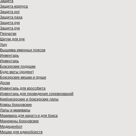
Защита
Защита корпуса
Защита ног
Защита паха
Защита рук
Защита рук
Перчатки
Щитки для рук
Ушу
Вышивка именных поясов
Инвентарь
Инвентарь
Боксерские подушки
Будо маты (додянг)
Боксерские мешки и груши
Доски
Инвентарь для кроссфита
Инвентарь для проведения соревнований
Кикбоксерские и боксерские лапы
Ковры борцовские
Лапы и макивары
Макивара для каратэ и для бокса
Манекены борцовские
Медицинбол
Мешки для единоборств