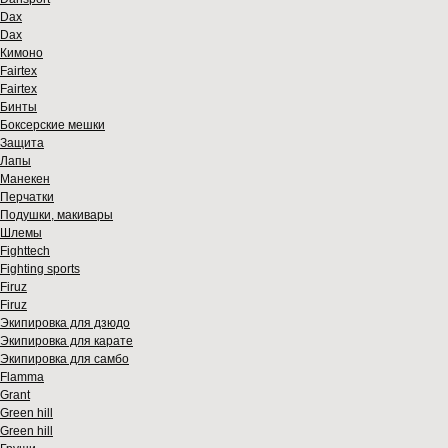
Dax
Dax
Кимоно
Fairtex
Fairtex
Бинты
Боксерские мешки
Защита
Лапы
Манекен
Перчатки
Подушки, макивары
Шлемы
Fighttech
Fighting sports
Firuz
Firuz
Экипировка для дзюдо
Экипировка для карате
Экипировка для самбо
Flamma
Grant
Green hill
Green hill