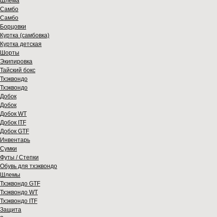
Шлема
Самбо
Самбо
Борцовки
Куртка (самбовка)
Куртка детская
Шорты
Экипировка
Тайский бокс
Тхэквондо
Тхэквондо
Добок
Добок
Добок WT
Добок ITF
Добок GTF
Инвентарь
Сумки
Футы / Степки
Обувь для тхэквондо
Шлемы
Тхэквондо GTF
Тхэквондо WT
Тхэквондо ITF
Защита