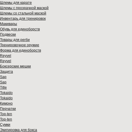
Шлемы для карате
Шлемы с прозрачной маской
Шлемы со стальной маской
Инвентарь для тренировок
Макивары
Обувь для единоборств
Подвески
Товары для регби
Тренировочное оружие
Форма для единоборств
Reyvel
Reyvel
Боксерские мешки
Защита
Sap
Sap
Title
Tokaido
Tokaido
Кимоно
Перчатки
Top-ten
Top-ten
Сумки
Экипировка для бокса