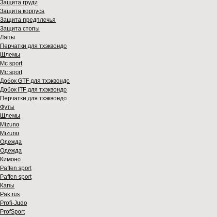
Защита груди
Защита корпуса
Защита предплечья
Защита стопы
Лапы
Перчатки для тхэквондо
Шлемы
Mс sport
Mс sport
Добок GTF для тхэквондо
Добок ITF для тхэквондо
Перчатки для тхэквондо
Футы
Шлемы
Mizuno
Mizuno
Одежда
Одежда
Кимоно
Paffen sport
Paffen sport
Капы
Pak rus
Profi-Judo
ProfSport