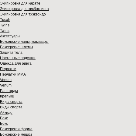
Экипировка для карате
Экипировка для кикбоксинга
Экипировка для тхэквондо
Tusah
Twins
Twins
Аксессуары
Боксерские лапы, макивары
Боксерские шлемы
Защита тела
Настенные подушки
Одежда для ринга
Перчатки
Перчатки MMA
Venum
Venum
Рашгарды
Крепыш
Виды спорта
Виды спорта
Айкидо
Бокс
Бокс
Боксерская форма
Боксерские мешки