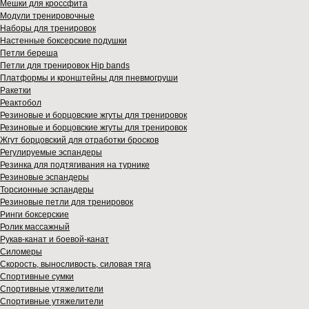
Мешки для кроссфита
Модули тренировочные
Наборы для тренировок
Настенные боксерские подушки
Петли береша
Петли для тренировок Hip bands
Платформы и кронштейны для пневмогруши
Ракетки
Реактобол
Резиновые и борцовские жгуты для тренировок
Резиновые и борцовские жгуты для тренировок
Жгут борцовский для отработки бросков
Регулируемые эспандеры
Резинка для подтягивания на турнике
Резиновые эспандеры
Торсионные эспандеры
Резиновые петли для тренировок
Ринги боксерские
Ролик массажный
Рукав-канат и боевой-канат
Силомеры
Скорость, выносливость, силовая тяга
Спортивные сумки
Спортивные утяжелители
Спортивные утяжелители