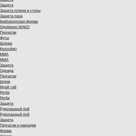
Защита
Защита голени и стопы
Защита паха
Кикбоксерская форма
Одобрено WAKO
Перчатки
Футы
Шлема
Кроссфит
ММА
ММА
Защита
Одежда
Перчатки
Шлем
Муай-тай
Регби
Регби
Защита
Рукопашный бой
Рукопашный бой
Защита
Перчатки и накладки
Форма