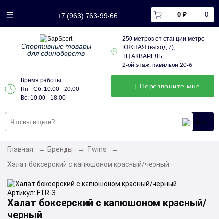
0 ₽
0
+7 (963) 763-99-66
250 метров от станции метро
Спортивные товары
ЮЖНАЯ (выход 7),
для единоборств
ТЦ АКВАРЕЛЬ,
2-ой этаж, павильон 20-б
Время работы:
Перезвонитe мне
Пн - Сб: 10.00 - 20.00
Вс: 10.00 - 18.00
Главная
→
Бренды
→
Twins
→
Халат боксерский с капюшоном красный/черный
Артикул:
FTR-3
Халат боксерский с капюшоном красный/
черный