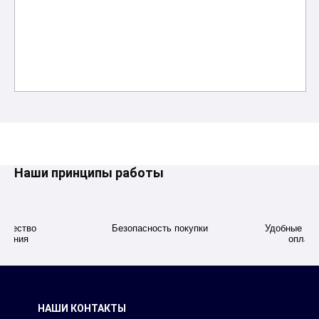
В корзину
Наши принципы работы
качество
Безопасность покупки
Удобные дл
ивания
оплаты
НАШИ КОНТАКТЫ