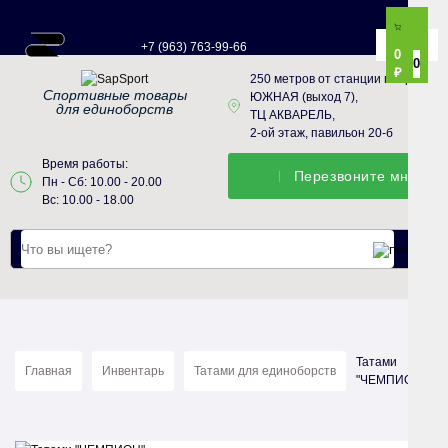
+7 (963) 763-99-66
0
0
₽
250 метров от станции метро
Спортивные товары
ЮЖНАЯ (выход 7),
для единоборств
ТЦ АКВАРЕЛЬ,
2-ой этаж, павильон 20-б
Время работы:
Перезвонитe мне
Пн - Сб: 10.00 - 20.00
Вс: 10.00 - 18.00
Татами
Главная
Инвентарь
Татами для единоборств
"ЧЕМПИОН"