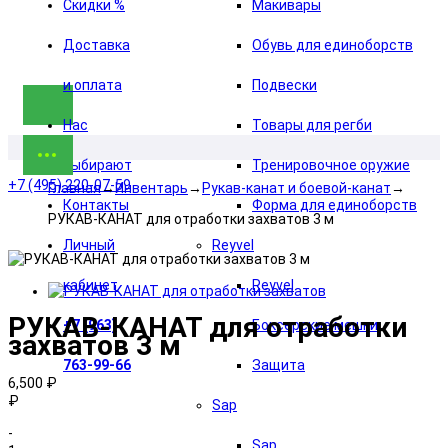
Скидки %
Макивары
Доставка
Обувь для единоборств
и оплата
Подвески
Нас
Товары для регби
выбирают
Тренировочное оружие
+7 (495) 220-07-59
Главная
→
Инвентарь
→
Рукав-канат и боевой-канат
→
Контакты
Форма для единоборств
РУКАВ-КАНАТ для отработки захватов 3 м
Личный
Reyvel
кабинет
Reyvel
РУКАВ-КАНАТ для отработки
+7 (963)
Боксерские мешки
захватов 3 м
763-99-66
Защита
6,500 ₽
₽
Sap
-
Sap