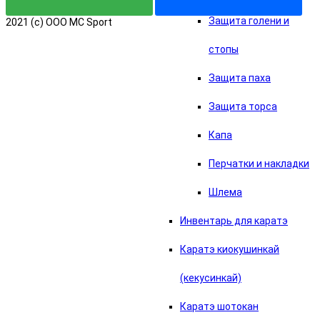
Защита голени и
2021 (c) OOO MC Sport
стопы
Защита паха
Защита торса
Капа
Перчатки и накладки
Шлема
Инвентарь для каратэ
Каратэ киокушинкай
(кекусинкай)
Каратэ шотокан