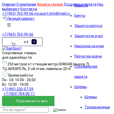
Главная
О компании
Акции и скидки
Доставка и оплата
Нас
Защита
выбирают
Контакты
+7 (963) 763-99-66
mcsport.info@mail.ru
Бинты
Личный кабинет
Защита корпуса
+7 (963) 763-99-66
Защита рук и ног
0 ₽
0
Накладки на руки
Спортивные товары
Перчатки-крачи
для единоборств
250 метров от станции метро ЮЖНАЯ (выход 7),
Специальная
ТЦ АКВАРЕЛЬ, 2-ой этаж, павильон 20-б
Время работы:
защита
Пн - Сб: 10.00 - 20.00
Вс: 10.00 - 18.00
Шлемы
+7 (495) 220-07-59
+7 (963) 764-00-11
Шлемы
Перезвонитe мне
Традиционные