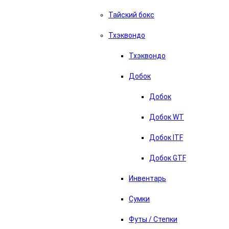
Тайский бокс
Тхэквондо
Тхэквондо
Добок
Добок
Добок WT
Добок ITF
Добок GTF
Инвентарь
Сумки
Футы / Степки