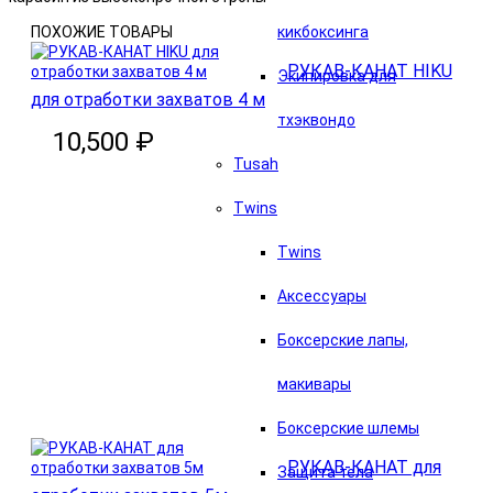
ПОХОЖИЕ ТОВАРЫ
кикбоксинга
РУКАВ-КАНАТ HIKU
Экипировка для
для отработки захватов 4 м
тхэквондо
10,500 ₽
Tusah
Twins
Twins
Аксессуары
Боксерские лапы,
В корзину
макивары
Боксерские шлемы
РУКАВ-КАНАТ для
Защита тела