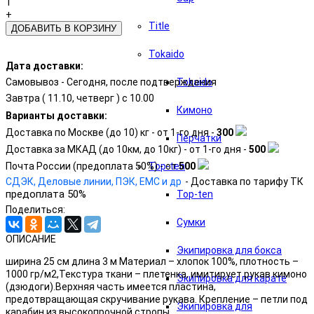
1
+
Title
БЫСТРАЯ ПОКУПКА
Tokaido
Дата доставки:
Самовывоз - Сегодня, после подтверждения
Tokaido
Завтра (
11.10, четверг
) с 10.00
Кимоно
Варианты доставки:
Доставка по Москве (до 10) кг - от 1-го дня -
300
Перчатки
Доставка за МКАД (до 10км, до 10кг) - от 1-го дня -
500
Почта России (предоплата 50%) - от
500
Top-ten
СДЭК, Деловые линии, ПЭК, EMC и др
- Доставка по тарифу ТК
предоплата 50%
Top-ten
Поделиться:
Сумки
ОПИСАНИЕ
Экипировка для бокса
ширина 25 см длина 3 м Материал – хлопок 100%, плотность –
1000 гр/м2,Текстура ткани – плетенка, имитирует рукав кимоно
Экипировка для карате
(дзюдоги).Верхняя часть имеется пластина,
предотвращающая скручивание рукава. Крепление – петли под
Экипировка для
карабин из высокопрочной стропы