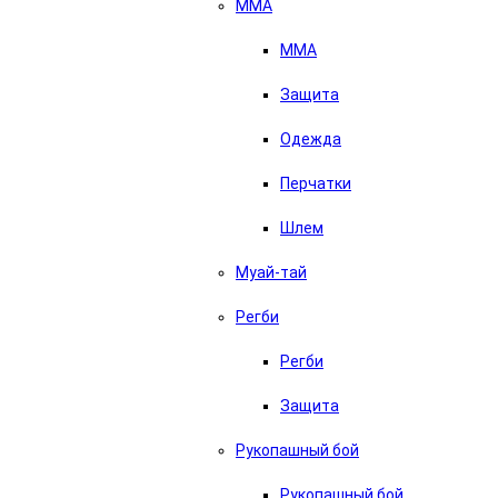
ММА
ММА
Защита
Одежда
Перчатки
Шлем
Муай-тай
Регби
Регби
Защита
Рукопашный бой
Рукопашный бой