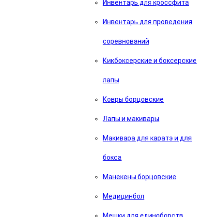
Инвентарь для кроссфита
Инвентарь для проведения
соревнований
Кикбоксерские и боксерские
лапы
Ковры борцовские
Лапы и макивары
Макивара для каратэ и для
бокса
Манекены борцовские
Медицинбол
Мешки для единоборств