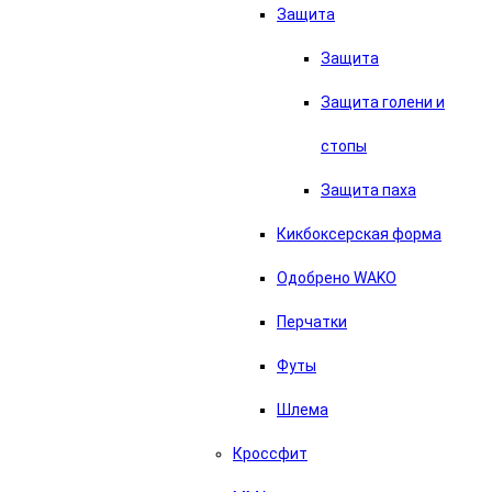
Защита
Защита
Защита голени и
стопы
Защита паха
Кикбоксерская форма
Одобрено WAKO
Перчатки
Футы
Шлема
Кроссфит