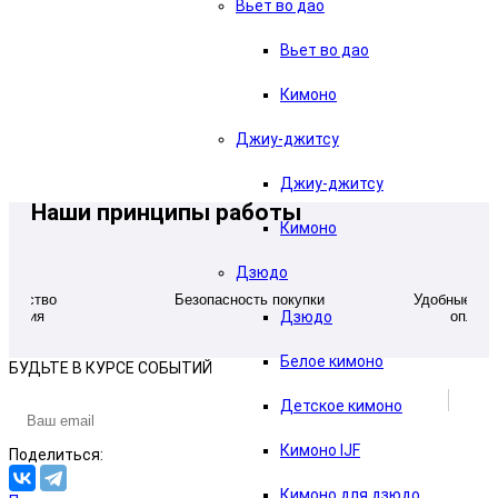
Вьет во дао
Вьет во дао
В корзину
Кимоно
Джиу-джитсу
Джиу-джитсу
Наши принципы работы
Кимоно
Дзюдо
качество
Безопасность покупки
Удобные дл
ивания
оплаты
Дзюдо
Белое кимоно
БУДЬТЕ В КУРСЕ СОБЫТИЙ
Детское кимоно
Кимоно IJF
Поделиться:
Кимоно для дзюдо