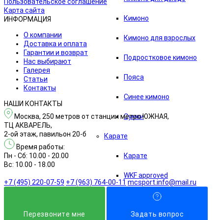
Пользовательское соглашение
Карта сайта
Кимоно
ИНФОРМАЦИЯ
О компании
Кимоно для взрослых
Доставка и оплата
Гарантии и возврат
Подростковое кимоно
Нас выбирают
Галерея
Пояса
Статьи
Контакты
Синее кимоно
НАШИ КОНТАКТЫ
Москва, 250 метров от станции метро ЮЖНАЯ,
Сумки
ТЦ АКВАРЕЛЬ,
2-ой этаж, павильон 20-б
Карате
Время работы:
Пн - Сб: 10.00 - 20.00
Карате
Вс: 10.00 - 18.00
WKF approved
+7 (495) 220-07-59
+7 (963) 764-00-11
mcsport.info@mail.ru
Защита
Перезвонитe мне
Задать вопрос
Защита