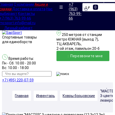
Главная
О компании
Акции и
+7
0
0 ₽
скидки
Доставка и оплата
Нас
(963)
выбирают
Контакты
763-99-
+7 (963) 763-99-66
66
mcsport.info@mail.ru
Личный кабинет
250 метров от станции
Спортивные товары
метро ЮЖНАЯ (выход 7),
для единоборств
ТЦ АКВАРЕЛЬ,
2-ой этаж, павильон 20-б
Перезвонитe мне
Время работы:
Пн - Сб: 10.00 - 20.00
Вс: 10.00 - 18.00
+7 (495) 220-07-59
Покрыти
"МАСТЕ
Главная
Инвентарь
Ковры борцовские
3-цветн
люверс
(12,3х12