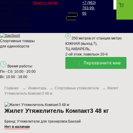
лавная
О компании
Акции и скидки
+7 (963)
оставка и оплата
Нас выбирают
763-99-
онтакты
66
7 (963) 763-99-66
csport.info@mail.ru
Личный кабинет
250 метров от станции метро
Спортивные товары
ЮЖНАЯ (выход 7),
для единоборств
ТЦ АКВАРЕЛЬ,
2-ой этаж, павильон 20-б
Перезвонитe мне
Время работы:
Пн - Сб: 10.00 - 20.00
Вс: 10.00 - 18.00
Главная
→
Инвентарь
→
Спортивные утяжелители
→
Жилет
Утяжелитель Компакт3 48 кг
Жилет Утяжелитель Компакт3 48 кг
Бренд:
Утяжелители для тренировок Банзай
Нет в наличии