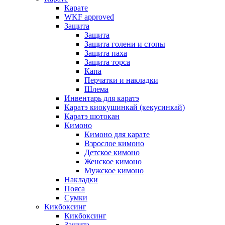
Карате
WKF approved
Защита
Защита
Защита голени и стопы
Защита паха
Защита торса
Капа
Перчатки и накладки
Шлема
Инвентарь для каратэ
Каратэ киокушинкай (кекусинкай)
Каратэ шотокан
Кимоно
Кимоно для карате
Взрослое кимоно
Детское кимоно
Женское кимоно
Мужское кимоно
Накладки
Пояса
Сумки
Кикбоксинг
Кикбоксинг
Защита