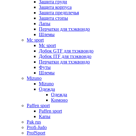
Защита груди
Защита корпуса
Защита предплечья
Защита стопы
Лапы
Перчатки для тхэквондо
Шлемы
Mс sport
Mс sport
Добок GTF для тхэквондо
Добок ITF для тхэквондо
Перчатки для тхэквондо
Футы
Шлемы
Mizuno
Mizuno
Одежда
Одежда
Кимоно
Paffen sport
Paffen sport
Капы
Pak rus
Profi-Judo
ProfSport