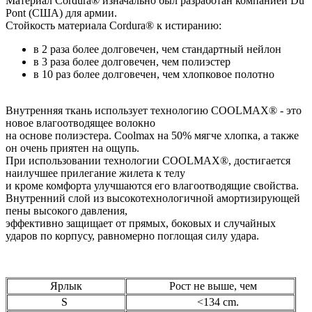
Материал Cordura® изначально был разработан компанией Du
Pont (США) для армии.
Стойкость материала Cordura® к истиранию:
в 2 раза более долговечен, чем стандартный нейлон
в 3 раза более долговечен, чем полиэстер
в 10 раз более долговечен, чем хлопковое полотно
Внутренняя ткань использует технологию COOLMAX® - это
новое влагоотводящее волокно
на основе полиэстера. Coolmax на 50% мягче хлопка, а также
он очень приятен на ощупь.
При использовании технологии COOLMAX®, достигается
наилучшее прилегание жилета к телу
и кроме комфорта улучшаются его влагоотводящие свойства.
Внутренний слой из высокотехнологичной амортизирующей
пены высокого давления,
эффективно защищает от прямых, боковых и случайных
ударов по корпусу, равномерно поглощая силу удара.
Ярлык
Рост не выше, чем
S
<134 cm.