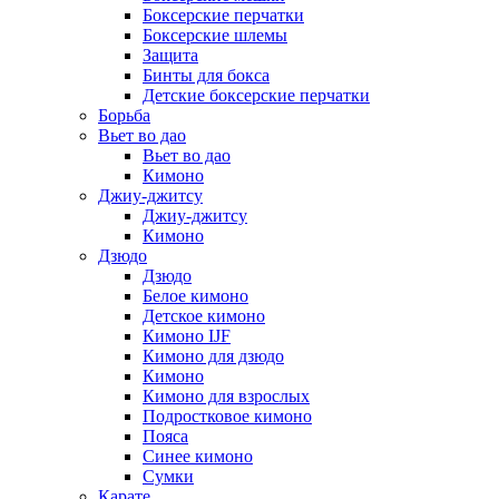
Боксерские перчатки
Боксерские шлемы
Защита
Бинты для бокса
Детские боксерские перчатки
Борьба
Вьет во дао
Вьет во дао
Кимоно
Джиу-джитсу
Джиу-джитсу
Кимоно
Дзюдо
Дзюдо
Белое кимоно
Детское кимоно
Кимоно IJF
Кимоно для дзюдо
Кимоно
Кимоно для взрослых
Подростковое кимоно
Пояса
Синее кимоно
Сумки
Карате