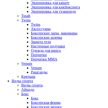
Экипировка для карате
Экипировка для кикбоксинга
Экипировка для тхэквондо
Tusah
Twins
Twins
Аксессуары
Боксерские лапы, макивары
Боксерские шлемы
Защита тела
Настенные подушки
Одежда для ринга
Перчатки
Перчатки MMA
Venum
Venum
Рашгарды
Крепыш
Виды спорта
Виды спорта
Айкидо
Бокс
Бокс
Боксерская форма
Боксерские мешки