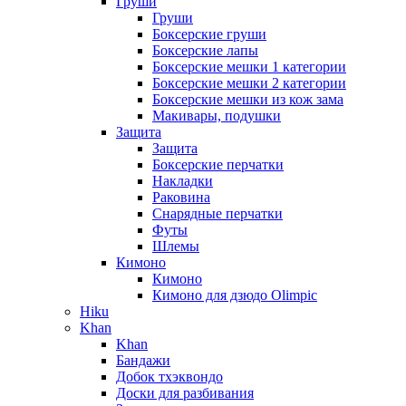
Груши
Груши
Боксерские груши
Боксерские лапы
Боксерские мешки 1 категории
Боксерские мешки 2 категории
Боксерские мешки из кож зама
Макивары, подушки
Защита
Защита
Боксерские перчатки
Накладки
Раковина
Снарядные перчатки
Футы
Шлемы
Кимоно
Кимоно
Кимоно для дзюдо Olimpic
Hiku
Khan
Khan
Бандажи
Добок тхэквондо
Доски для разбивания