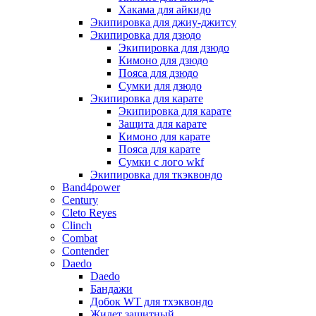
Хакама для айкидо
Экипировка для джиу-джитсу
Экипировка для дзюдо
Экипировка для дзюдо
Кимоно для дзюдо
Пояса для дзюдо
Сумки для дзюдо
Экипировка для карате
Экипировка для карате
Защита для карате
Кимоно для карате
Пояса для карате
Сумки с лого wkf
Экипировка для ткэквондо
Band4power
Century
Cleto Reyes
Clinch
Combat
Contender
Daedo
Daedo
Бандажи
Добок WT для тхэквондо
Жилет защитный