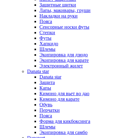
Защитные щитки
Лапы, макивары, груши
Накладки на руки
Пояса
Сенсорные носки футы
Степки
Футы
Хапкидо
Шлемы
Экипировка для дзюдо
Экипировка для карате
Электронный жилет
Danata star
Danata star
Защита
Капы
Кимоно для вьет во дао
Кимоно для карате
Обувь
Перчатки
Пояса
Форма для кикбоксинга
Шлемы
Экипировка для самбо
Dansport