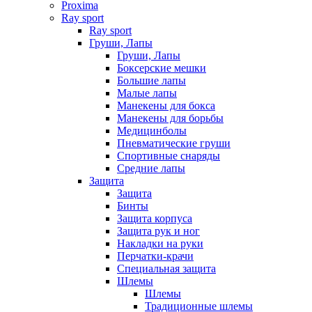
Proxima
Ray sport
Ray sport
Груши, Лапы
Груши, Лапы
Боксерские мешки
Большие лапы
Малые лапы
Манекены для бокса
Манекены для борьбы
Медицинболы
Пневматические груши
Спортивные снаряды
Средние лапы
Защита
Защита
Бинты
Защита корпуса
Защита рук и ног
Накладки на руки
Перчатки-крачи
Специальная защита
Шлемы
Шлемы
Традиционные шлемы