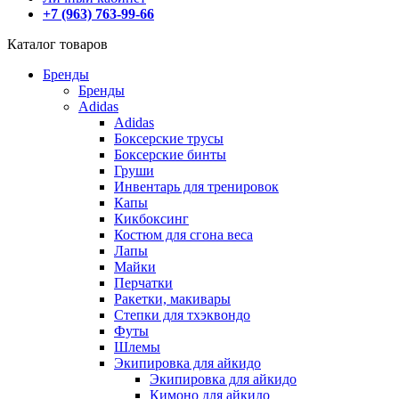
+7 (963) 763-99-66
Каталог товаров
Бренды
Бренды
Adidas
Adidas
Боксерские трусы
Боксерские бинты
Груши
Инвентарь для тренировок
Капы
Кикбоксинг
Костюм для сгона веса
Лапы
Майки
Перчатки
Ракетки, макивары
Степки для тхэквондо
Футы
Шлемы
Экипировка для айкидо
Экипировка для айкидо
Кимоно для айкидо