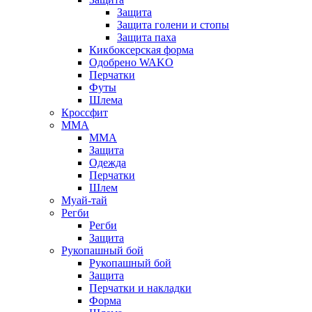
Защита
Защита голени и стопы
Защита паха
Кикбоксерская форма
Одобрено WAKO
Перчатки
Футы
Шлема
Кроссфит
ММА
ММА
Защита
Одежда
Перчатки
Шлем
Муай-тай
Регби
Регби
Защита
Рукопашный бой
Рукопашный бой
Защита
Перчатки и накладки
Форма