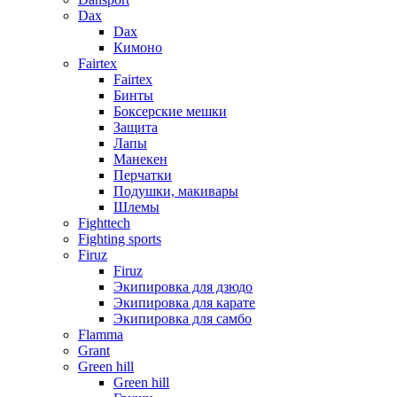
Dax
Dax
Кимоно
Fairtex
Fairtex
Бинты
Боксерские мешки
Защита
Лапы
Манекен
Перчатки
Подушки, макивары
Шлемы
Fighttech
Fighting sports
Firuz
Firuz
Экипировка для дзюдо
Экипировка для карате
Экипировка для самбо
Flamma
Grant
Green hill
Green hill