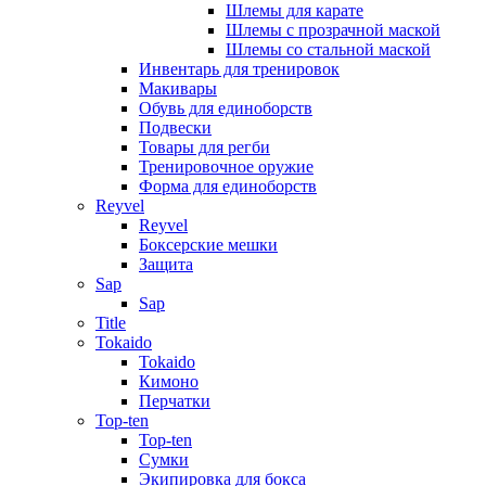
Шлемы для карате
Шлемы с прозрачной маской
Шлемы со стальной маской
Инвентарь для тренировок
Макивары
Обувь для единоборств
Подвески
Товары для регби
Тренировочное оружие
Форма для единоборств
Reyvel
Reyvel
Боксерские мешки
Защита
Sap
Sap
Title
Tokaido
Tokaido
Кимоно
Перчатки
Top-ten
Top-ten
Сумки
Экипировка для бокса