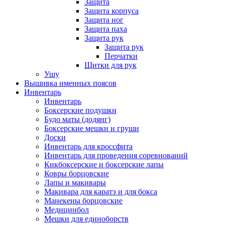
Защита
Защита корпуса
Защита ног
Защита паха
Защита рук
Защита рук
Перчатки
Щитки для рук
Ушу
Вышивка именных поясов
Инвентарь
Инвентарь
Боксерские подушки
Будо маты (додянг)
Боксерские мешки и груши
Доски
Инвентарь для кроссфита
Инвентарь для проведения соревнований
Кикбоксерские и боксерские лапы
Ковры борцовские
Лапы и макивары
Макивара для каратэ и для бокса
Манекены борцовские
Медицинбол
Мешки для единоборств