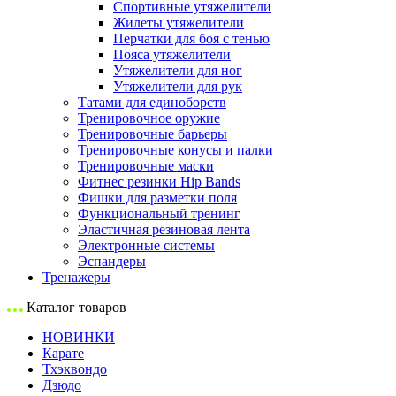
Спортивные утяжелители
Жилеты утяжелители
Перчатки для боя с тенью
Пояса утяжелители
Утяжелители для ног
Утяжелители для рук
Татами для единоборств
Тренировочное оружие
Тренировочные барьеры
Тренировочные конусы и палки
Тренировочные маски
Фитнес резинки Hip Bands
Фишки для разметки поля
Функциональный тренинг
Эластичная резиновая лента
Электронные системы
Эспандеры
Тренажеры
Каталог товаров
НОВИНКИ
Карате
Тхэквондо
Дзюдо