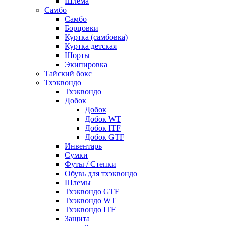
Шлема
Самбо
Самбо
Борцовки
Куртка (самбовка)
Куртка детская
Шорты
Экипировка
Тайский бокс
Тхэквондо
Тхэквондо
Добок
Добок
Добок WT
Добок ITF
Добок GTF
Инвентарь
Сумки
Футы / Степки
Обувь для тхэквондо
Шлемы
Тхэквондо GTF
Тхэквондо WT
Тхэквондо ITF
Защита