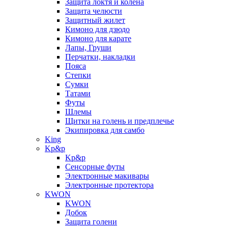
Защита локтя и колена
Защита челюсти
Защитный жилет
Кимоно для дзюдо
Кимоно для карате
Лапы, Груши
Перчатки, накладки
Пояса
Степки
Сумки
Татами
Футы
Шлемы
Щитки на голень и предплечье
Экипировка для самбо
King
Kp&p
Kp&p
Сенсорные футы
Электронные макивары
Электронные протектора
KWON
KWON
Добок
Защита голени