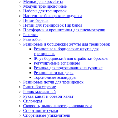
Мешки для кроссфита
Модули тренировочные
Наборы для тренировок
Настенные боксерские подушки
Петли береша
Петли для тренировок Hip bands
Платформы и кронштейны для пневмогруши
Ракетки
Реактобол
Резиновые и борцовские жгуты для тренировок
Резиновые и борцовские жгуты для
тренировок
Жгут борцовский для отработки бросков
Регулируемые эспандеры
Резинка для подтягивания на турнике
Резиновые эспандеры
Торсионные эспандеры
Резиновые петли для тренировок
Ринги боксерские
Ролик массажный
Рукав-канат и боевой-канат
Силомеры
Скорость, выносливость, силовая тяга
Спортивные сумки
Спортивные утяжелители