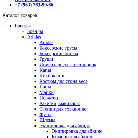
+7 (963) 763-99-66
Каталог товаров
Бренды
Бренды
Adidas
Adidas
Боксерские трусы
Боксерские бинты
Груши
Инвентарь для тренировок
Капы
Кикбоксинг
Костюм для сгона веса
Лапы
Майки
Перчатки
Ракетки, макивары
Степки для тхэквондо
Футы
Шлемы
Экипировка для айкидо
Экипировка для айкидо
Кимоно для айкидо