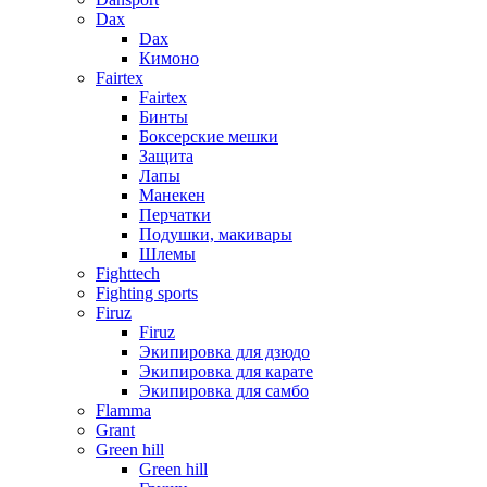
Dax
Dax
Кимоно
Fairtex
Fairtex
Бинты
Боксерские мешки
Защита
Лапы
Манекен
Перчатки
Подушки, макивары
Шлемы
Fighttech
Fighting sports
Firuz
Firuz
Экипировка для дзюдо
Экипировка для карате
Экипировка для самбо
Flamma
Grant
Green hill
Green hill