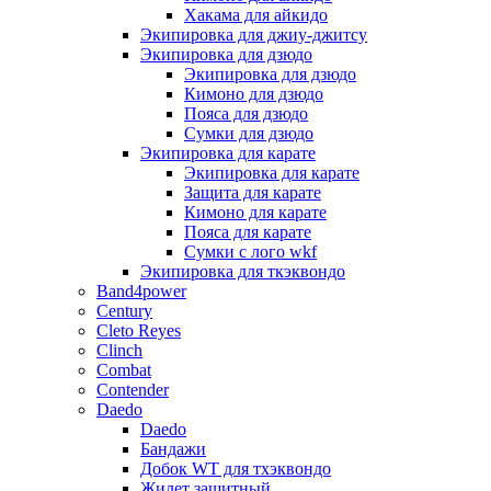
Хакама для айкидо
Экипировка для джиу-джитсу
Экипировка для дзюдо
Экипировка для дзюдо
Кимоно для дзюдо
Пояса для дзюдо
Сумки для дзюдо
Экипировка для карате
Экипировка для карате
Защита для карате
Кимоно для карате
Пояса для карате
Сумки с лого wkf
Экипировка для ткэквондо
Band4power
Century
Cleto Reyes
Clinch
Combat
Contender
Daedo
Daedo
Бандажи
Добок WT для тхэквондо
Жилет защитный