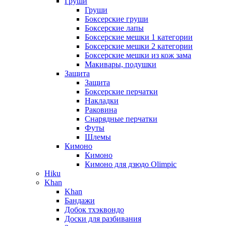
Груши
Груши
Боксерские груши
Боксерские лапы
Боксерские мешки 1 категории
Боксерские мешки 2 категории
Боксерские мешки из кож зама
Макивары, подушки
Защита
Защита
Боксерские перчатки
Накладки
Раковина
Снарядные перчатки
Футы
Шлемы
Кимоно
Кимоно
Кимоно для дзюдо Olimpic
Hiku
Khan
Khan
Бандажи
Добок тхэквондо
Доски для разбивания