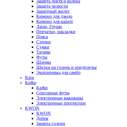
Защита локтя и колена
Защита челюсти
Защитный жилет
Кимоно для дзюдо
Кимоно для карате
Лапы, Груши
Перчатки, накладки
Пояса
Степки
Сумки
Татами
Футы
Шлемы
Щитки на голень и предплечье
Экипировка для самбо
King
Kp&p
Kp&p
Сенсорные футы
Электронные макивары
Электронные протектора
KWON
KWON
Добок
Защита голени