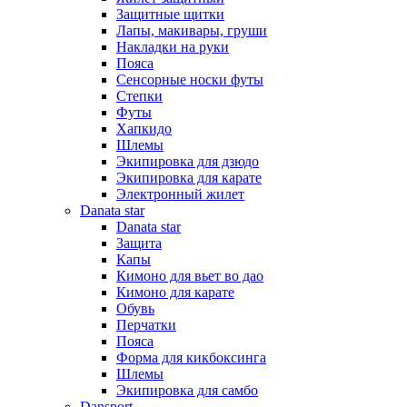
Защитные щитки
Лапы, макивары, груши
Накладки на руки
Пояса
Сенсорные носки футы
Степки
Футы
Хапкидо
Шлемы
Экипировка для дзюдо
Экипировка для карате
Электронный жилет
Danata star
Danata star
Защита
Капы
Кимоно для вьет во дао
Кимоно для карате
Обувь
Перчатки
Пояса
Форма для кикбоксинга
Шлемы
Экипировка для самбо
Dansport