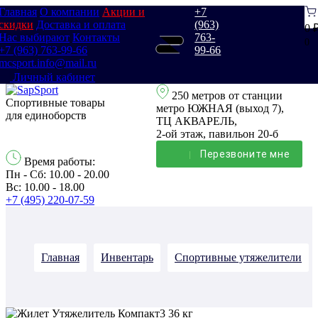
Главная
О компании
Акции и
+7
скидки
Доставка и оплата
(963)
0 
Нас выбирают
Контакты
763-
0
+7 (963) 763-99-66
99-66
mcsport.info@mail.ru
Личный кабинет
250 метров от станции
Спортивные товары
метро ЮЖНАЯ (выход 7),
для единоборств
ТЦ АКВАРЕЛЬ,
2-ой этаж, павильон 20-б
Перезвонитe мне
Время работы:
Пн - Сб: 10.00 - 20.00
Вс: 10.00 - 18.00
+7 (495) 220-07-59
Главная
Инвентарь
Спортивные утяжелители