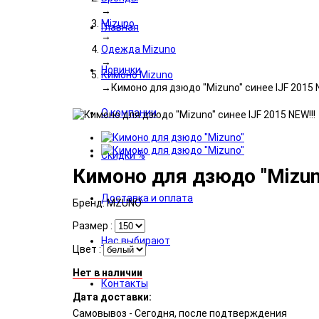
→
Mizuno
Главная
→
Одежда Mizuno
→
Новинки
Кимоно Mizuno
→
Кимоно для дзюдо "Mizuno" синее IJF 2015 N
О компании
Скидки %
Кимоно для дзюдо "Mizuno
Доставка и оплата
Бренд:
MZUNO
Размер :
Нас выбирают
Цвет :
Нет в наличии
Контакты
Дата доставки:
Самовывоз - Сегодня, после подтверждения