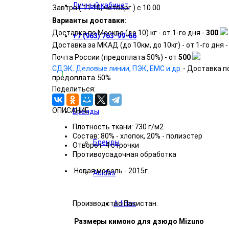
Личный кабинет
Завтра (
11.10, четверг
) с 10.00
Варианты доставки:
Доставка по Москве (до 10) кг - от 1-го дня -
300
+7 (963) 763-99-66
Доставка за МКАД (до 10км, до 10кг) - от 1-го дня 
Почта России (предоплата 50%) - от
500
СДЭК, Деловые линии, ПЭК, EMC и др
- Доставка п
КАТАЛОГ ТОВАРОВ
предоплата 50%
Поделиться:
ОПИСАНИЕ
Бренды
Плотность ткани: 730 г/м
2
Состав: 80% - хлопок, 20% - полиэстер
Бренды
Отворот: 4 строчки
Противоусадочная обработка
Новая модель - 2015г.
Adidas
Производство Пакистан.
Adidas
Размеры кимоно для дзюдо Mizuno