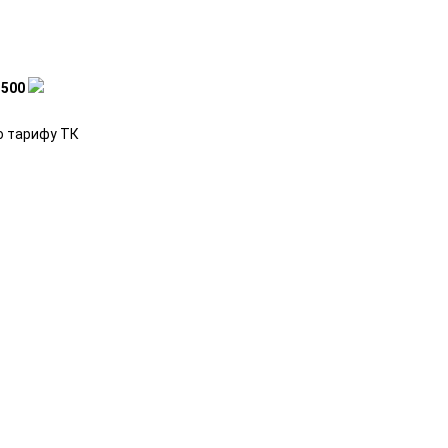
-
500
о тарифу ТК