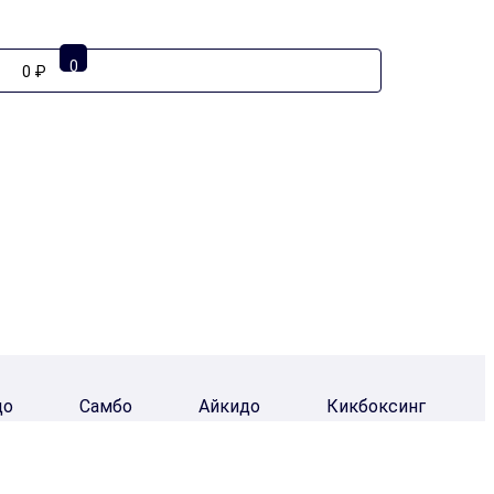
0
0 ₽
до
Самбо
Айкидо
Кикбоксинг