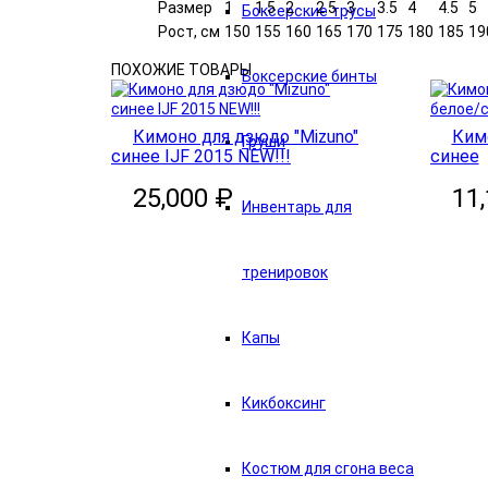
Размер
1
1.5
2
2.5
3
3.5
4
4.5
5
Боксерские трусы
Рост, см
150
155
160
165
170
175
180
185
19
ПОХОЖИЕ ТОВАРЫ
Боксерские бинты
Кимоно для дзюдо "Mizuno"
Кимо
Груши
синее IJF 2015 NEW!!!
синее
25,000 ₽
11
Инвентарь для
тренировок
Капы
Кикбоксинг
В корзину
В корзи
Костюм для сгона веса