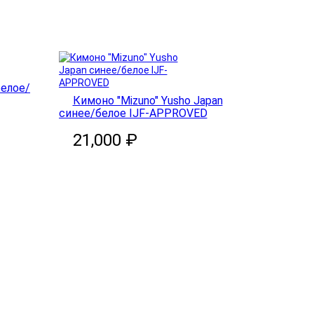
белое/
Кимоно "Mizuno" Yusho Japan
синее/белое IJF-APPROVED
21,000 ₽
В корзину