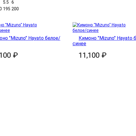
5.5
6
0
195
200
но "Mizuno" Hayato белое/
Кимоно "Mizuno" Hayato 
синее
,100 ₽
11,100 ₽
ну
В корзину