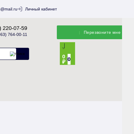
o@mail.ru
Личный кабинет
) 220-07-59
Перезвонитe мне
963) 764-00-11
0
0
₽