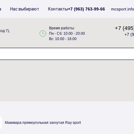
а
Нас выбирают
Контакты
+7 (963) 763-99-66
mcsport.inf
+7 (495
Время работы:
од 7),
Пн - Сб: 10.00 - 20.00
+7 (
Вс: 10.00 - 18.00
Макивара прямоугольная загнутая Ray sport