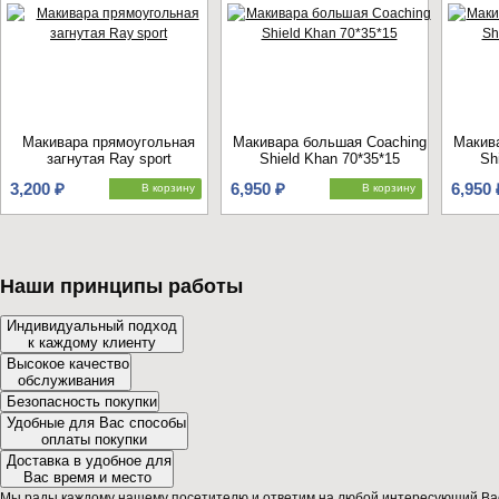
Макивара прямоугольная
Макивара большая Coaching
Макив
загнутая Ray sport
Shield Khan 70*35*15
Sh
3,200 ₽
6,950 ₽
6,950 
В корзину
В корзину
Наши принципы работы
Индивидуальный подход
к каждому клиенту
Высокое качество
обслуживания
Безопасность покупки
Удобные для Вас способы
оплаты покупки
Доставка в удобное для
Вас время и место
Мы рады каждому нашему посетителю и ответим на любой интересующий Вас 