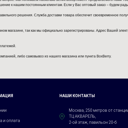
ние к нашим постоянным клиентам. Если у Вас оптовый заказ – будем рады 
вильного решения. Служба доставки товара обеспечит своевременное получе
бычном магазине, так как мы официально зарегистрированы. Адрес Вашей эл
платежей.
омпанией, либо самовывоз из нашего магазина или пункта BoxBerry.
МАЦИЯ
НАШИ КОНТАКТЫ
нии
Москва, 250 метров от станц
ТЦ АКВАРЕЛЬ,
а и оплата
2-ой этаж, павильон 20-б