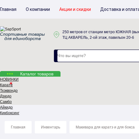
Главная
О компании
Акции и скидки
Доставка и оплат
250 метров от станции метро ЮЖНАЯ (вых
Спортивные товары
ТЦ АКВАРЕЛЬ, 2-ой этаж, павильон 20-б
для единоборств
Каталог товаров
НОВИНКИ
Карате
Тхэквондо
Дзюдо
Самбо
Айкидо
Кикбоксинг
Главная
Инвентарь
Макивара для каратэ и для бокса