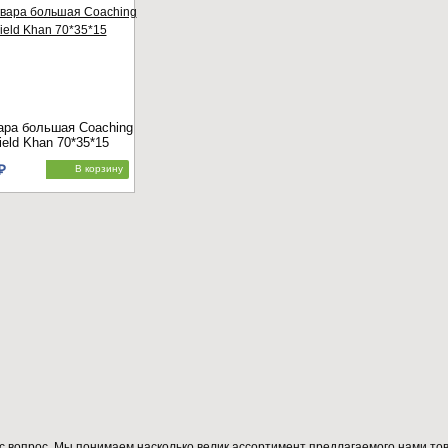
ара большая Coaching
ield Khan 70*35*15
₽
В корзину
вопрос. Мы понимаем насколько велик ассортимент предлагаемого нами тов