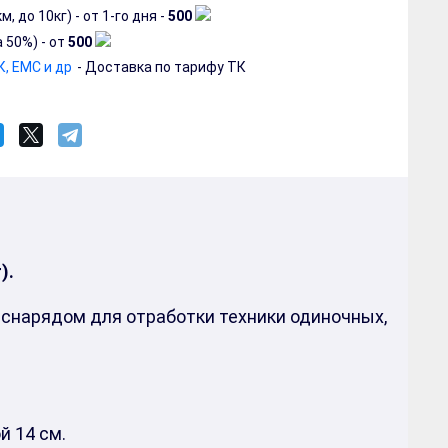
 до 10кг) - от 1-го дня -
500
 50%) - от
500
, EMC и др
- Доставка по тарифу ТК
).
снарядом для отработки техники одиночных,
 14 см.