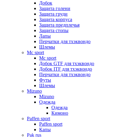
Добок
Защита голени
Защита груди
Защита корпуса
Защита предплечья
Защита стопы
Лапы
Перчатки для тхэквондо
Шлемы
Mс sport
Mс sport
Добок GTF для тхэквондо
Добок ITF для тхэквондо
Перчатки для тхэквондо
Футы
Шлемы
Mizuno
Mizuno
Одежда
Одежда
Кимоно
Paffen sport
Paffen sport
Капы
Pak rus