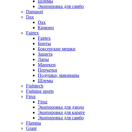
Шлемы
Экипировка для самбо
Dansport
Dax
Dax
Кимоно
Fairtex
Fairtex
Бинты
Боксерские мешки
Защита
Лапы
Манекен
Перчатки
Подушки, макивары
Шлемы
Fighttech
Fighting sports
Firuz
Firuz
Экипировка для дзюдо
Экипировка для карате
Экипировка для самбо
Flamma
Grant