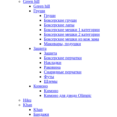
Green hill
Green hill
Груши
Груши
Боксерские груши
Боксерские лапы
Боксерские мешки 1 категории
Боксерские мешки 2 категории
Боксерские мешки из кож зама
Макивары, подушки
Защита
Защита
Боксерские перчатки
Накладки
Раковина
Снарядные перчатки
Футы
Шлемы
Кимоно
Кимоно
Кимоно для дзюдо Olimpic
Hiku
Khan
Khan
Бандажи