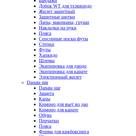
Бандажи
Добок WT для тхэквондо
Жилет защитный
Защитные щитки
Лапы, макивары, груши
Накладки на руки
Пояса
Сенсорные носки футы
Степки
Футы
Хапкидо
Шлемы
Экипировка для дзюдо
Экипировка для карате
Электронный жилет
Danata star
Danata star
Защита
Капы
Кимоно для вьет во дао
Кимоно для карате
Обувь
Перчатки
Пояса
Форма для кикбоксинга