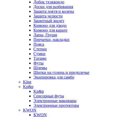
Добок тхэквондо
Доски для разбивания
Защита локтя и колена
Защита челюсти
Защитный жилет
Кимоно для дзюдо
Кимоно для карате
Лапы, Груши
Перчатки, накладки
Пояса
Степки
Сумки
Татами
Футы
Шлемы
Щитки на голень и предплечье
Экипировка для самбо
King
Kp&p
Kp&p
Сенсорные футы
Электронные макивары
Электронные протектора
KWON
KWON