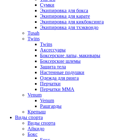
Сумки
Экипировка для бокса
Экипировка для карате
Экипировка для кикбоксинга
Экипировка для тхэквондо
Tusah
Twins
Twins
Аксессуары
Боксерские лапы, макивары
Боксерские шлемы
Защита тела
Настенные подушки
Одежда для ринга
Перчатки
Перчатки MMA
Venum
Venum
Рашгарды
Крепыш
Виды спорта
Виды спорта
Айкидо
Бокс
Бокс