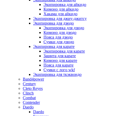
Экипировка для айкидо
Кимоно для айкидо
Хакама для айкидо
Экипировка для джиу-джитсу
Экипировка для дзюдо
Экипировка для дзюдо
Кимоно для дзюдо
Пояса для дзюдо
Сумки для дзюдо
Экипировка для карате
Экипировка для карате
Защита для карате
Кимоно для карате
Пояса для карате
Сумки с лого wkf
Экипировка для ткэквондо
Band4power
Century
Cleto Reyes
Clinch
Combat
Contender
Daedo
Daedo