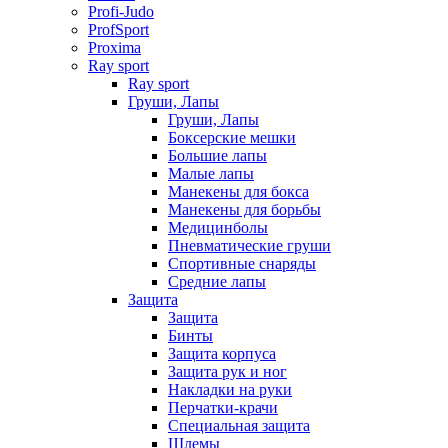
Profi-Judo
ProfSport
Proxima
Ray sport
Ray sport
Груши, Лапы
Груши, Лапы
Боксерские мешки
Большие лапы
Малые лапы
Манекены для бокса
Манекены для борьбы
Медицинболы
Пневматические груши
Спортивные снаряды
Средние лапы
Защита
Защита
Бинты
Защита корпуса
Защита рук и ног
Накладки на руки
Перчатки-крачи
Специальная защита
Шлемы