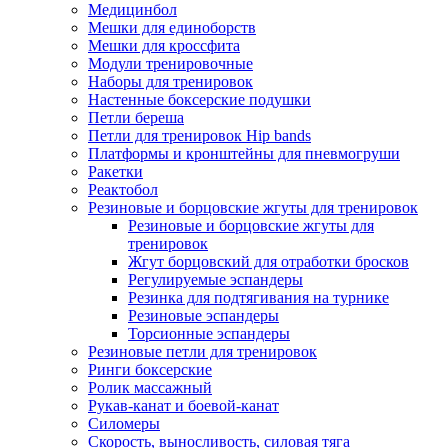
Медицинбол
Мешки для единоборств
Мешки для кроссфита
Модули тренировочные
Наборы для тренировок
Настенные боксерские подушки
Петли береша
Петли для тренировок Hip bands
Платформы и кронштейны для пневмогруши
Ракетки
Реактобол
Резиновые и борцовские жгуты для тренировок
Резиновые и борцовские жгуты для
тренировок
Жгут борцовский для отработки бросков
Регулируемые эспандеры
Резинка для подтягивания на турнике
Резиновые эспандеры
Торсионные эспандеры
Резиновые петли для тренировок
Ринги боксерские
Ролик массажный
Рукав-канат и боевой-канат
Силомеры
Скорость, выносливость, силовая тяга