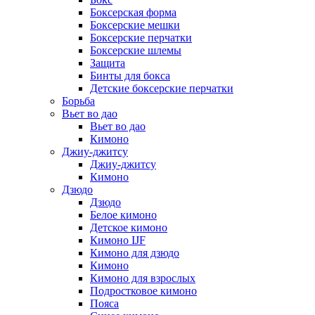
Боксерская форма
Боксерские мешки
Боксерские перчатки
Боксерские шлемы
Защита
Бинты для бокса
Детские боксерские перчатки
Борьба
Вьет во дао
Вьет во дао
Кимоно
Джиу-джитсу
Джиу-джитсу
Кимоно
Дзюдо
Дзюдо
Белое кимоно
Детское кимоно
Кимоно IJF
Кимоно для дзюдо
Кимоно
Кимоно для взрослых
Подростковое кимоно
Пояса