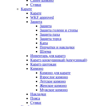
Синее кимоно
Сумки
Карате
Карате
WKF approved
Защита
Защита
Защита голени и стопы
Защита паха
Защита торса
Капа
Перчатки и накладки
Шлема
Инвентарь для каратэ
Каратэ киокушинкай (кекусинкай)
Каратэ шотокан
Кимоно
Кимоно для карате
Взрослое кимоно
Детское кимоно
Женское кимоно
Мужское кимоно
Накладки
Пояса
Сумки