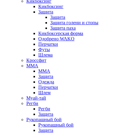
Кикбоксинг
Кикбоксинг
Защита
Защита
Защита голени и стопы
Защита паха
Кикбоксерская форма
Одобрено WAKO
Перчатки
Футы
Шлема
Кроссфит
ММА
ММА
Защита
Одежда
Перчатки
Шлем
Муай-тай
Регби
Регби
Защита
Рукопашный бой
Рукопашный бой
Защита