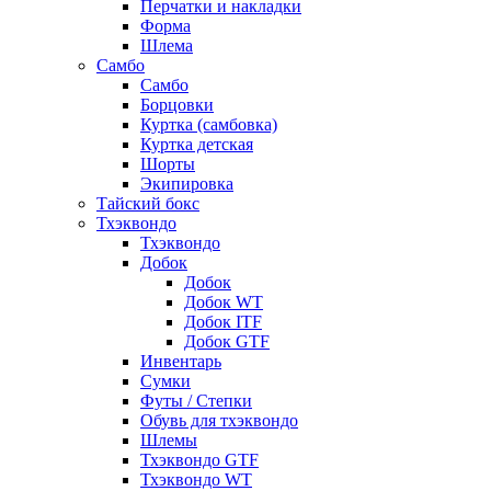
Перчатки и накладки
Форма
Шлема
Самбо
Самбо
Борцовки
Куртка (самбовка)
Куртка детская
Шорты
Экипировка
Тайский бокс
Тхэквондо
Тхэквондо
Добок
Добок
Добок WT
Добок ITF
Добок GTF
Инвентарь
Сумки
Футы / Степки
Обувь для тхэквондо
Шлемы
Тхэквондо GTF
Тхэквондо WT