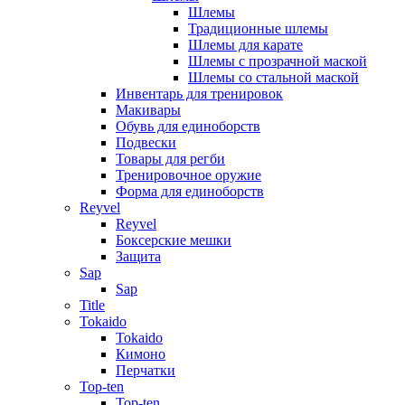
Шлемы
Традиционные шлемы
Шлемы для карате
Шлемы с прозрачной маской
Шлемы со стальной маской
Инвентарь для тренировок
Макивары
Обувь для единоборств
Подвески
Товары для регби
Тренировочное оружие
Форма для единоборств
Reyvel
Reyvel
Боксерские мешки
Защита
Sap
Sap
Title
Tokaido
Tokaido
Кимоно
Перчатки
Top-ten
Top-ten