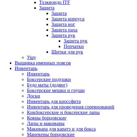
Тхэквондо ITF
Защита
Защита
Защита корпуса
Защита ног
Защита паха
Защита рук
Защита рук
Перчатки
Щитки для рук
Ушу
Вышивка именных поясов
Инвентарь
Инвентарь
Боксерские подушки
Будо маты (додянг)
Боксерские мешки и груши
Доски
Инвентарь для кроссфита
Инвентарь для проведения соревнований
Кикбоксерские и боксерские лапы
Ковры борцовские
Лапы и макивары
Макивара для каратэ и для бокса
Манекены борцовские