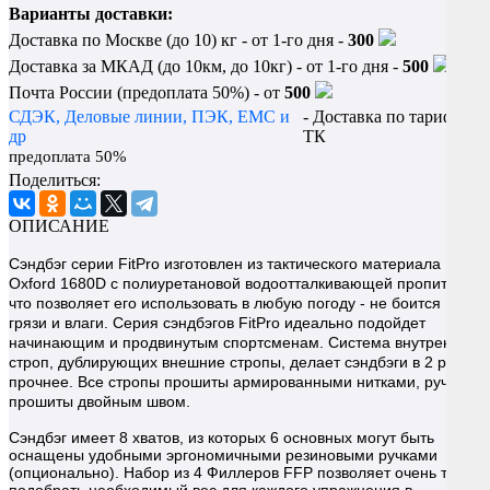
Варианты доставки:
Доставка по Москве (до 10) кг - от 1-го дня -
300
Доставка за МКАД (до 10км, до 10кг) - от 1-го дня -
500
Почта России (предоплата 50%) - от
500
СДЭК, Деловые линии, ПЭК, EMC и
- Доставка по тарифу
др
ТК
предоплата 50%
Поделиться:
ОПИСАНИЕ
Сэндбэг серии FitPro изготовлен из тактического материала
Oxford 1680D с полиуретановой водоотталкивающей пропиткой,
что позволяет его использовать в любую погоду - не боится
грязи и влаги. Серия сэндбэгов FitPro идеально подойдет
начинающим и продвинутым спортсменам. Система внутренних
строп, дублирующих внешние стропы, делает сэндбэги в 2 раза
прочнее. Все стропы прошиты армированными нитками, ручки
прошиты двойным швом.
Сэндбэг имеет 8 хватов, из которых 6 основных могут быть
оснащены удобными эргономичными резиновыми ручками
(опционально). Набор из 4 Филлеров FFP позволяет очень тонко
подобрать необходимый вес для каждого упражнения в