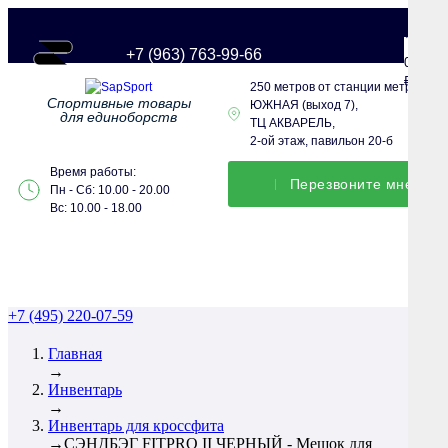
+7 (963) 763-99-66
0
0
₽
250 метров от станции метро
Спортивные товары
ЮЖНАЯ (выход 7),
для единоборств
ТЦ АКВАРЕЛЬ,
2-ой этаж, павильон 20-б
Время работы:
Перезвонитe мне
Пн - Сб: 10.00 - 20.00
Вс: 10.00 - 18.00
+7 (495) 220-07-59
Главная
→
Инвентарь
→
Инвентарь для кроссфита
→
СЭНДБЭГ FITPRO II ЧЕРНЫЙ - Мешок для