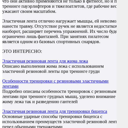
что они активно применяются не только в фитнесе, но и при
тренинге пауэрлифтеров и тяжелоатлетов, где рабочие веса
ужасают своим масштабом.
Эластичная лента отлично нагружает мышцы, ей невозможно
нанести травму. Отсутствие ручек не является недостатком:
наоборот, расширяет перечень упражнений. Их число будет
ограничено лишь фантазией. При занятиях пилатесом
является одним из базовых спортивных снарядов.
ЭТО ИНТЕРЕСНО:
Эластичная резиновая лента для жима лежа
Описано выполнения жима лежа с использованием
эластичной резиновой ленты при тренинге груди
Особенности тренировки с резиновыми эластичными
лентами
Подробно описаны особенности тренировок с резиновым
лентами при тренинге грудных мышц, уделено внимание как
жиму лежа так и разведению гантелей
Эластичная резиновая лента для тренировки бицепса
Основные ударные способы тренировки бицепса с
использованием преимуществ эластичной резиновой ленты
перед обычными тренажерами