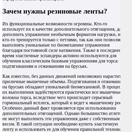
Зачем нужны резиновые ленты?
Их функциональные возможности огромны. Кто-то
использует их в качестве дополнительного отягощения, дабы
дополнить упражнение необычным форматом нагрузки, ну а
кто-то тренируется только с петлями, так как они позволяют
выполнять уникальные по биомеханике упражнения
благодаря постоянной силе натяжения. Также в последнее
время эластичные эспандеры активно используются для
обучения классическим базовым упражнениям для торса:
подтягиваниям и отжиманиям на брусьях.
Как известно, без данных движений невозможно нарастить
приличные мышечные объемы. Подтягивания и отжимания
на брусьях обладают уникальной биомеханикой. В процессе
их выполнения задействуются практически все мышечные
волокна торса, вследствие чего происходит серьезный
гормональный всплеск, который и ведет к мышечному росту.
Особенно данный факт проявляется при использовании
дополнительных отягощений. Однако большинство атлетов
не могут выполнить эти упражнения даже с собственным
весом. В такой ситуации необходимо купить эластичную
ленту и использовать ее для обучения правильной технике.