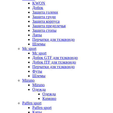
KWON
Добок
Защита голени
Защита груди
Защита корпуса
Защита предплечья
Защита стопы
Лапы
Перчатки для тхэквондо
Шлемы
Mс sport
Mс sport
Добок GTF для тхэквондо
Добок ITF для тхэквондо
Перчатки для тхэквондо
Футы
Шлемы
Mizuno
Mizuno
Одежда
Одежда
Кимоно
Paffen sport
Paffen sport
Капы