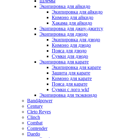
Шлемы
Экипировка для айкидо
Экипировка для айкидо
Кимоно для айкидо
Хакама для айкидо
Экипировка для джиу-джитсу
Экипировка для дзюдо
Экипировка для дзюдо
Кимоно для дзюдо
Пояса для дзюдо
Сумки для дзюдо
Экипировка для карате
Экипировка для карате
Защита для карате
Кимоно для карате
Пояса для карате
Сумки с лого wkf
Экипировка для ткэквондо
Band4power
Century
Cleto Reyes
Clinch
Combat
Contender
Daedo