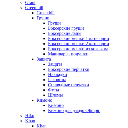
Grant
Green hill
Green hill
Груши
Груши
Боксерские груши
Боксерские лапы
Боксерские мешки 1 категории
Боксерские мешки 2 категории
Боксерские мешки из кож зама
Макивары, подушки
Защита
Защита
Боксерские перчатки
Накладки
Раковина
Снарядные перчатки
Футы
Шлемы
Кимоно
Кимоно
Кимоно для дзюдо Olimpic
Hiku
Khan
Khan