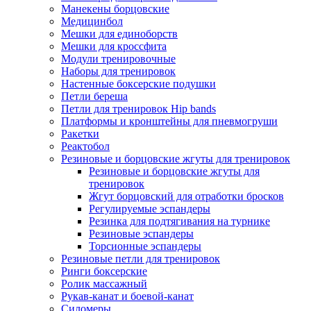
Манекены борцовские
Медицинбол
Мешки для единоборств
Мешки для кроссфита
Модули тренировочные
Наборы для тренировок
Настенные боксерские подушки
Петли береша
Петли для тренировок Hip bands
Платформы и кронштейны для пневмогруши
Ракетки
Реактобол
Резиновые и борцовские жгуты для тренировок
Резиновые и борцовские жгуты для
тренировок
Жгут борцовский для отработки бросков
Регулируемые эспандеры
Резинка для подтягивания на турнике
Резиновые эспандеры
Торсионные эспандеры
Резиновые петли для тренировок
Ринги боксерские
Ролик массажный
Рукав-канат и боевой-канат
Силомеры