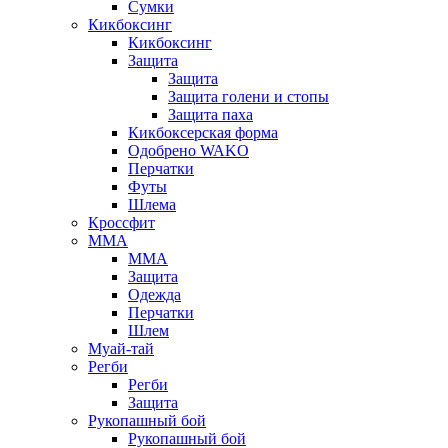
Сумки
Кикбоксинг
Кикбоксинг
Защита
Защита
Защита голени и стопы
Защита паха
Кикбоксерская форма
Одобрено WAKO
Перчатки
Футы
Шлема
Кроссфит
ММА
ММА
Защита
Одежда
Перчатки
Шлем
Муай-тай
Регби
Регби
Защита
Рукопашный бой
Рукопашный бой