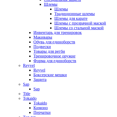
Шлемы
Шлемы
Традиционные шлемы
Шлемы для карате
Шлемы с прозрачной маской
Шлемы со стальной маской
Инвентарь для тренировок
Макивары
Обувь для единоборств
Подвески
Товары для регби
Тренировочное оружие
Форма для единоборств
Reyvel
Reyvel
Боксерские мешки
Защита
Sap
Sap
Title
Tokaido
Tokaido
Кимоно
Перчатки