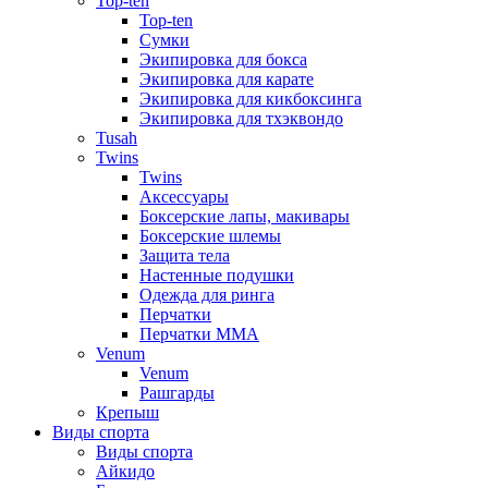
Top-ten
Top-ten
Сумки
Экипировка для бокса
Экипировка для карате
Экипировка для кикбоксинга
Экипировка для тхэквондо
Tusah
Twins
Twins
Аксессуары
Боксерские лапы, макивары
Боксерские шлемы
Защита тела
Настенные подушки
Одежда для ринга
Перчатки
Перчатки MMA
Venum
Venum
Рашгарды
Крепыш
Виды спорта
Виды спорта
Айкидо