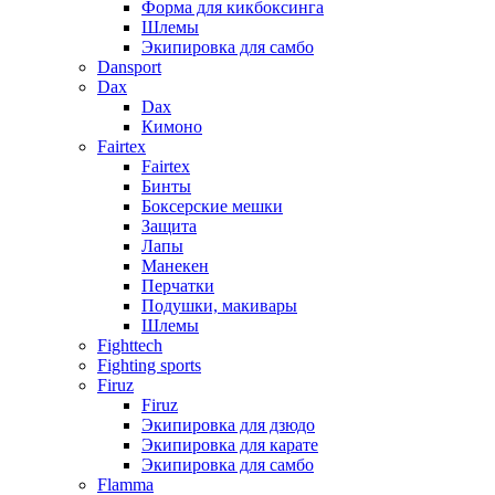
Форма для кикбоксинга
Шлемы
Экипировка для самбо
Dansport
Dax
Dax
Кимоно
Fairtex
Fairtex
Бинты
Боксерские мешки
Защита
Лапы
Манекен
Перчатки
Подушки, макивары
Шлемы
Fighttech
Fighting sports
Firuz
Firuz
Экипировка для дзюдо
Экипировка для карате
Экипировка для самбо
Flamma