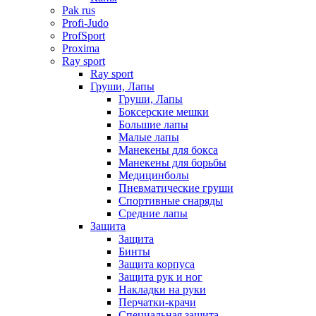
Pak rus
Profi-Judo
ProfSport
Proxima
Ray sport
Ray sport
Груши, Лапы
Груши, Лапы
Боксерские мешки
Большие лапы
Малые лапы
Манекены для бокса
Манекены для борьбы
Медицинболы
Пневматические груши
Спортивные снаряды
Средние лапы
Защита
Защита
Бинты
Защита корпуса
Защита рук и ног
Накладки на руки
Перчатки-крачи
Специальная защита