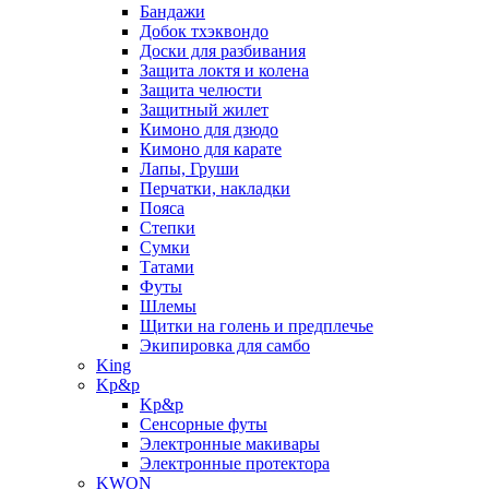
Бандажи
Добок тхэквондо
Доски для разбивания
Защита локтя и колена
Защита челюсти
Защитный жилет
Кимоно для дзюдо
Кимоно для карате
Лапы, Груши
Перчатки, накладки
Пояса
Степки
Сумки
Татами
Футы
Шлемы
Щитки на голень и предплечье
Экипировка для самбо
King
Kp&p
Kp&p
Сенсорные футы
Электронные макивары
Электронные протектора
KWON