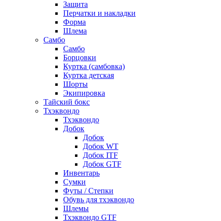
Защита
Перчатки и накладки
Форма
Шлема
Самбо
Самбо
Борцовки
Куртка (самбовка)
Куртка детская
Шорты
Экипировка
Тайский бокс
Тхэквондо
Тхэквондо
Добок
Добок
Добок WT
Добок ITF
Добок GTF
Инвентарь
Сумки
Футы / Степки
Обувь для тхэквондо
Шлемы
Тхэквондо GTF