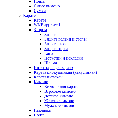
Пояса
Синее кимоно
Сумки
Карате
Карате
WKF approved
Защита
Защита
Защита голени и стопы
Защита паха
Защита торса
Капа
Перчатки и накладки
Шлема
Инвентарь для каратэ
Каратэ киокушинкай (кекусинкай)
Каратэ шотокан
Кимоно
Кимоно для карате
Взрослое кимоно
Детское кимоно
Женское кимоно
Мужское кимоно
Накладки
Пояса