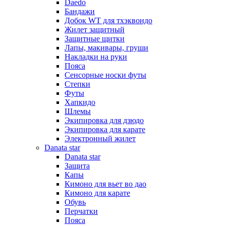
Daedo
Бандажи
Добок WT для тхэквондо
Жилет защитный
Защитные щитки
Лапы, макивары, груши
Накладки на руки
Пояса
Сенсорные носки футы
Степки
Футы
Хапкидо
Шлемы
Экипировка для дзюдо
Экипировка для карате
Электронный жилет
Danata star
Danata star
Защита
Капы
Кимоно для вьет во дао
Кимоно для карате
Обувь
Перчатки
Пояса