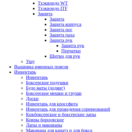
Тхэквондо WT
Тхэквондо ITF
Защита
Защита
Защита корпуса
Защита ног
Защита паха
Защита рук
Защита рук
Перчатки
Щитки для рук
Ушу
Вышивка именных поясов
Инвентарь
Инвентарь
Боксерские подушки
Будо маты (додянг)
Боксерские мешки и груши
Доски
Инвентарь для кроссфита
Инвентарь для проведения соревнований
Кикбоксерские и боксерские лапы
Ковры борцовские
Лапы и макивары
Макивара для каратэ и для бокса