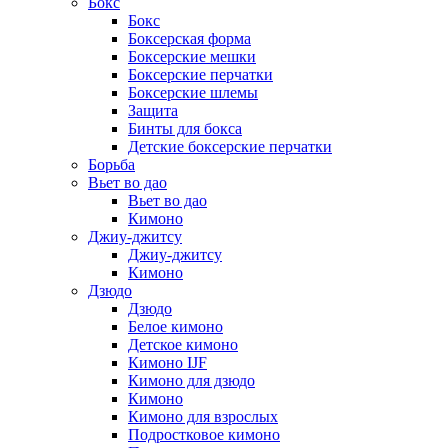
Бокс
Бокс
Боксерская форма
Боксерские мешки
Боксерские перчатки
Боксерские шлемы
Защита
Бинты для бокса
Детские боксерские перчатки
Борьба
Вьет во дао
Вьет во дао
Кимоно
Джиу-джитсу
Джиу-джитсу
Кимоно
Дзюдо
Дзюдо
Белое кимоно
Детское кимоно
Кимоно IJF
Кимоно для дзюдо
Кимоно
Кимоно для взрослых
Подростковое кимоно